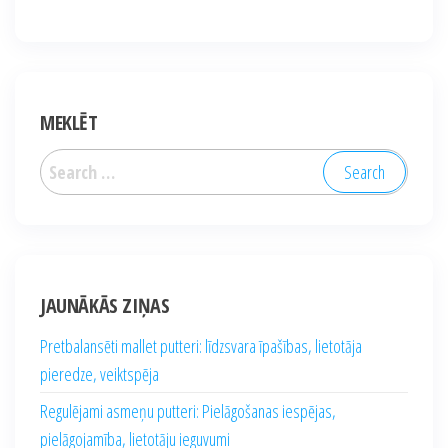
MEKLĒT
Search
for:
JAUNĀKĀS ZIŅAS
Pretbalansēti mallet putteri: līdzsvara īpašības, lietotāja
pieredze, veiktspēja
Regulējami asmeņu putteri: Pielāgošanas iespējas,
pielāgojamība, lietotāju ieguvumi