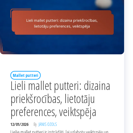
Mallet putteri
Lieli mallet putteri: dizaina
priekšrocības, lietotāju
preferences, veiktspēja
12/01/2026
By
JĀNIS OZOLS
Lielie mallet putteri ir izstrādāti, lai uzlabotu veiktspēju un