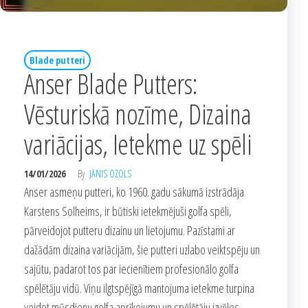
Blade putteri
Anser Blade Putters:
Vēsturiskā nozīme, Dizaina
variācijas, Ietekme uz spēli
14/01/2026
By
JĀNIS OZOLS
Anser asmeņu putteri, ko 1960. gadu sākumā izstrādāja
Karstens Solheims, ir būtiski ietekmējuši golfa spēli,
pārveidojot putteru dizainu un lietojumu. Pazīstami ar
dažādām dizaina variācijām, šie putteri uzlabo veiktspēju un
sajūtu, padarot tos par iecienītiem profesionālo golfa
spēlētāju vidū. Viņu ilgtspējīgā mantojuma ietekme turpina
veidot mūsdienu golfa aprīkojumu un spēlētāju izvēles,