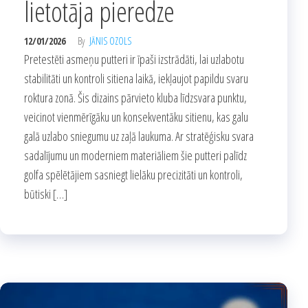
lietotāja pieredze
12/01/2026
By
JĀNIS OZOLS
Pretestēti asmeņu putteri ir īpaši izstrādāti, lai uzlabotu
stabilitāti un kontroli sitiena laikā, iekļaujot papildu svaru
roktura zonā. Šis dizains pārvieto kluba līdzsvara punktu,
veicinot vienmērīgāku un konsekventāku sitienu, kas galu
galā uzlabo sniegumu uz zaļā laukuma. Ar stratēģisku svara
sadalījumu un moderniem materiāliem šie putteri palīdz
golfa spēlētājiem sasniegt lielāku precizitāti un kontroli,
būtiski […]