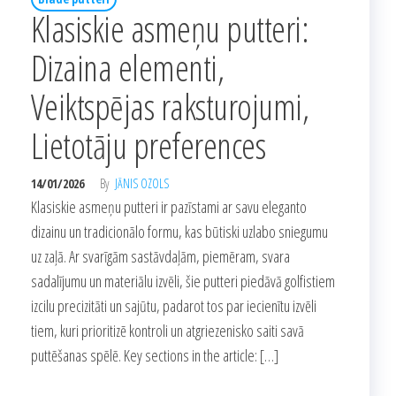
Klasiskie asmeņu putteri:
Dizaina elementi,
Veiktspējas raksturojumi,
Lietotāju preferences
14/01/2026
By
JĀNIS OZOLS
Klasiskie asmeņu putteri ir pazīstami ar savu eleganto
dizainu un tradicionālo formu, kas būtiski uzlabo sniegumu
uz zaļā. Ar svarīgām sastāvdaļām, piemēram, svara
sadalījumu un materiālu izvēli, šie putteri piedāvā golfistiem
izcilu precizitāti un sajūtu, padarot tos par iecienītu izvēli
tiem, kuri prioritizē kontroli un atgriezenisko saiti savā
puttēšanas spēlē. Key sections in the article: […]