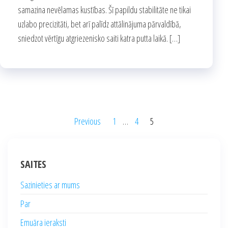
samazina nevēlamas kustības. Šī papildu stabilitāte ne tikai
uzlabo precizitāti, bet arī palīdz attālinājuma pārvaldībā,
sniedzot vērtīgu atgriezenisko saiti katra putta laikā. […]
Posts
Previous
1
…
4
5
pagination
SAITES
Sazinieties ar mums
Par
Emuāra ieraksti