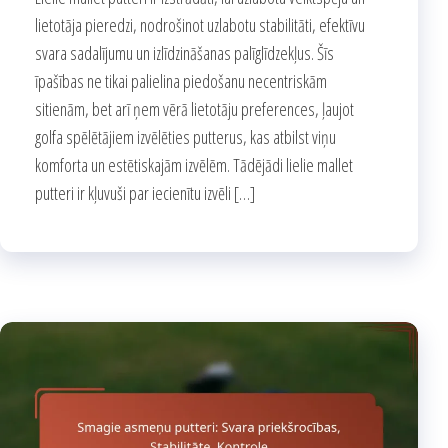
lietotāja pieredzi, nodrošinot uzlabotu stabilitāti, efektīvu
svara sadalījumu un izlīdzināšanas palīglīdzekļus. Šīs
īpašības ne tikai palielina piedošanu necentriskām
sitienām, bet arī ņem vērā lietotāju preferences, ļaujot
golfa spēlētājiem izvēlēties putterus, kas atbilst viņu
komforta un estētiskajām izvēlēm. Tādējādi lielie mallet
putteri ir kļuvuši par iecienītu izvēli […]