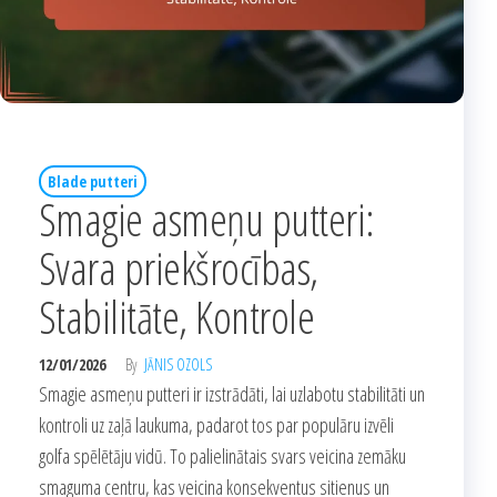
Blade putteri
Smagie asmeņu putteri:
Svara priekšrocības,
Stabilitāte, Kontrole
12/01/2026
By
JĀNIS OZOLS
Smagie asmeņu putteri ir izstrādāti, lai uzlabotu stabilitāti un
kontroli uz zaļā laukuma, padarot tos par populāru izvēli
golfa spēlētāju vidū. To palielinātais svars veicina zemāku
smaguma centru, kas veicina konsekventus sitienus un