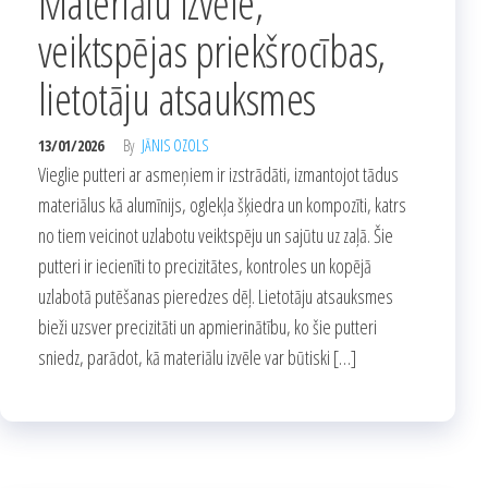
Materiālu izvēle,
veiktspējas priekšrocības,
lietotāju atsauksmes
13/01/2026
By
JĀNIS OZOLS
Vieglie putteri ar asmeņiem ir izstrādāti, izmantojot tādus
materiālus kā alumīnijs, oglekļa šķiedra un kompozīti, katrs
no tiem veicinot uzlabotu veiktspēju un sajūtu uz zaļā. Šie
putteri ir iecienīti to precizitātes, kontroles un kopējā
uzlabotā putēšanas pieredzes dēļ. Lietotāju atsauksmes
bieži uzsver precizitāti un apmierinātību, ko šie putteri
sniedz, parādot, kā materiālu izvēle var būtiski […]