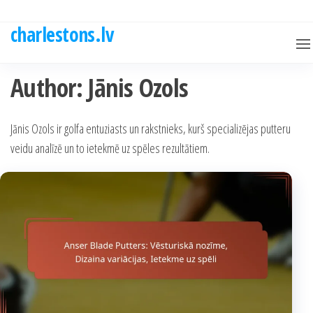
Skip
to
charlestons.lv
the
content
Author:
Jānis Ozols
Jānis Ozols ir golfa entuziasts un rakstnieks, kurš specializējas putteru
veidu analīzē un to ietekmē uz spēles rezultātiem.