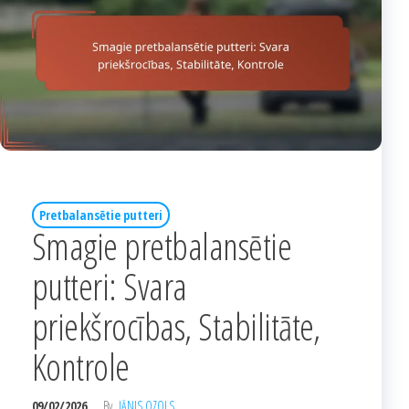
Pretbalansētie putteri
Smagie pretbalansētie
putteri: Svara
priekšrocības, Stabilitāte,
Kontrole
09/02/2026
By
JĀNIS OZOLS