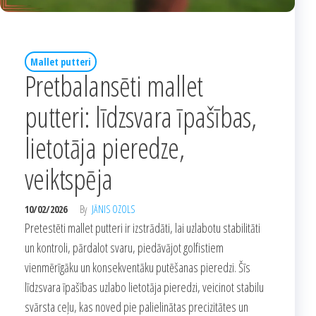
Mallet putteri
Pretbalansēti mallet
putteri: līdzsvara īpašības,
lietotāja pieredze,
veiktspēja
10/02/2026
By
JĀNIS OZOLS
Pretestēti mallet putteri ir izstrādāti, lai uzlabotu stabilitāti
un kontroli, pārdalot svaru, piedāvājot golfistiem
vienmērīgāku un konsekventāku putēšanas pieredzi. Šīs
līdzsvara īpašības uzlabo lietotāja pieredzi, veicinot stabilu
svārsta ceļu, kas noved pie palielinātas precizitātes un