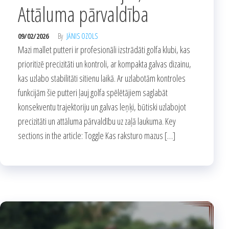
Attāluma pārvaldība
09/02/2026
By
JĀNIS OZOLS
Mazi mallet putteri ir profesionāli izstrādāti golfa klubi, kas
prioritizē precizitāti un kontroli, ar kompakta galvas dizainu,
kas uzlabo stabilitāti sitienu laikā. Ar uzlabotām kontroles
funkcijām šie putteri ļauj golfa spēlētājiem saglabāt
konsekventu trajektoriju un galvas leņķi, būtiski uzlabojot
precizitāti un attāluma pārvaldību uz zaļā laukuma. Key
sections in the article: Toggle Kas raksturo mazus […]