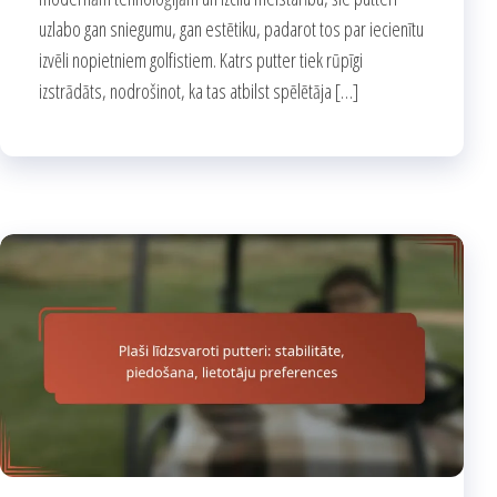
uzlabo gan sniegumu, gan estētiku, padarot tos par iecienītu
izvēli nopietniem golfistiem. Katrs putter tiek rūpīgi
izstrādāts, nodrošinot, ka tas atbilst spēlētāja […]