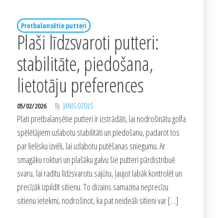
Pretbalansētie putteri
Plaši līdzsvaroti putteri:
stabilitāte, piedošana,
lietotāju preferences
05/02/2026
By
JĀNIS OZOLS
Plati pretbalansētie putteri ir izstrādāti, lai nodrošinātu golfa
spēlētājiem uzlabotu stabilitāti un piedošanu, padarot tos
par lielisku izvēli, lai uzlabotu putēšanas sniegumu. Ar
smagāku rokturi un plašāku galvu šie putteri pārdistribuē
svaru, lai radītu līdzsvarotu sajūtu, ļaujot labāk kontrolēt un
precīzāk izpildīt sitienu. To dizains samazina neprecīzu
sitienu ietekmi, nodrošinot, ka pat neideāli sitieni var […]