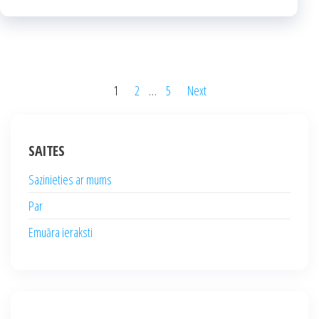
Posts
1
2
…
5
Next
pagination
SAITES
Sazinieties ar mums
Par
Emuāra ieraksti