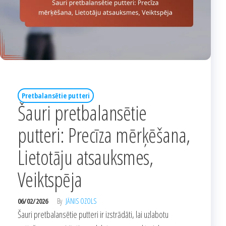
Pretbalansētie putteri
Šauri pretbalansētie
putteri: Precīza mērķēšana,
Lietotāju atsauksmes,
Veiktspēja
06/02/2026
By
JĀNIS OZOLS
Šauri pretbalansētie putteri ir izstrādāti, lai uzlabotu