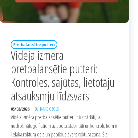
Pretbalansētie putteri
Vidēja izmēra
pretbalansētie putteri:
Kontroles, sajūtas, lietotāju
atsauksmju līdzsvars
05/02/2026
By
JĀNIS OZOLS
Vidēja izmēra pretbalansētie putteri ir izstrādāti, lai
nodrošinātu golfistiem uzlabotu stabilitāti un kontroli, tiem ir
lielāka roktura daļa un papildus svars roktura zonā. Šis