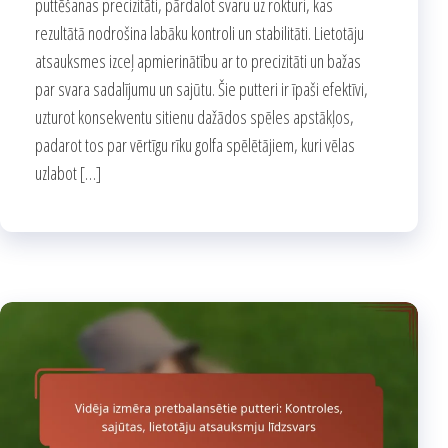
puttēšanas precizitāti, pārdalot svaru uz rokturi, kas
rezultātā nodrošina labāku kontroli un stabilitāti. Lietotāju
atsauksmes izceļ apmierinātību ar to precizitāti un bažas
par svara sadalījumu un sajūtu. Šie putteri ir īpaši efektīvi,
uzturot konsekventu sitienu dažādos spēles apstākļos,
padarot tos par vērtīgu rīku golfa spēlētājiem, kuri vēlas
uzlabot […]