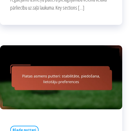
pārliecību uz zaļā laukuma. Key sections […]
Blade putteri