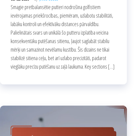
Smagie pretbalansētie putteri nodrošina golfistiem
ievērojamas priekšrocības, piemēram, uzlabotu stabilitāti,
labāku kontroli un efektīvāku distances pārvaldību.
Palielinātais svars un unikālā šo putteru izplatība veicina
konsekventāku putēšanas sitienu, ļaujot saglabāt stabilu
mērķi un samazinot nevēlamu kustību. Šis dizains ne tikai
stabilizē sitiena ceļu, bet arī uzlabo precizitāti, padarot
vieglāku precīzu putēšanu uz zaļā laukuma. Key sections […]