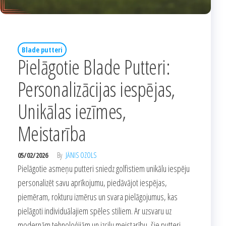
Blade putteri
Pielāgotie Blade Putteri:
Personalizācijas iespējas,
Unikālas iezīmes,
Meistarība
05/02/2026
By
JĀNIS OZOLS
Pielāgotie asmeņu putteri sniedz golfistiem unikālu iespēju
personalizēt savu aprīkojumu, piedāvājot iespējas,
piemēram, rokturu izmērus un svara pielāgojumus, kas
pielāgoti individuālajiem spēles stiliem. Ar uzsvaru uz
modernām tehnoloģijām un izcilu meistarību, šie putteri