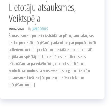
Lietotāju atsauksmes,
Veiktspēja
09/02/2026
By
JĀNIS OZOLS
Šauras asmens putteri ir izstrādāti ar plānu, garu galvu, kas
uzlabo precizitāti mērķēšanā, padarot tos par populāru izvēli
golferiem, kuri dod priekšroku precizitātei. To tradicionālā
sajūta ļauj spēlētājiem koncentrēties uz puttera sejas
izlīdzināšanu ar paredzēto līniju, veicinot stabilitāti un
kontroli, kas nodrošina konsekventu sniegumu. Lietotāju
atsauksmes bieži izceļ šo putteru pozitīvo ietekmi uz
mērķēšanu un […]