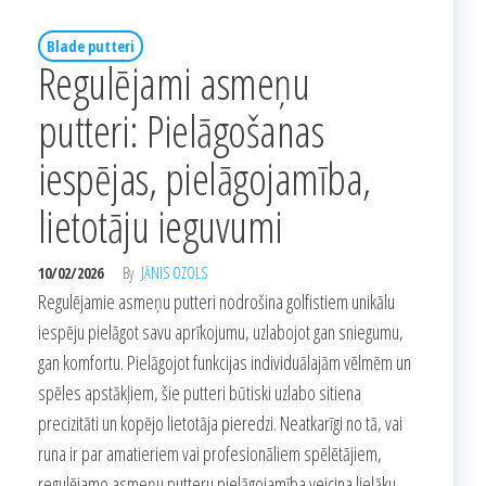
Blade putteri
Regulējami asmeņu
putteri: Pielāgošanas
iespējas, pielāgojamība,
lietotāju ieguvumi
10/02/2026
By
JĀNIS OZOLS
Regulējamie asmeņu putteri nodrošina golfistiem unikālu
iespēju pielāgot savu aprīkojumu, uzlabojot gan sniegumu,
gan komfortu. Pielāgojot funkcijas individuālajām vēlmēm un
spēles apstākļiem, šie putteri būtiski uzlabo sitiena
precizitāti un kopējo lietotāja pieredzi. Neatkarīgi no tā, vai
runa ir par amatieriem vai profesionāliem spēlētājiem,
regulējamo asmeņu putteru pielāgojamība veicina lielāku