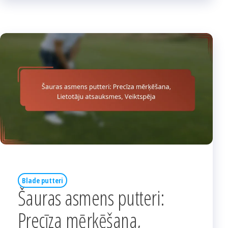
Blade putteri
Šauras asmens putteri:
Precīza mērķēšana,