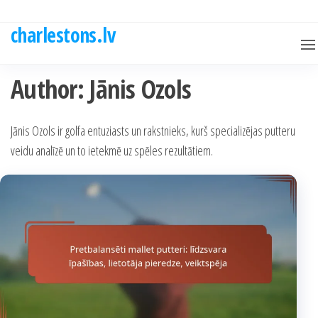
Skip
to
charlestons.lv
the
content
Author:
Jānis Ozols
Jānis Ozols ir golfa entuziasts un rakstnieks, kurš specializējas putteru
veidu analīzē un to ietekmē uz spēles rezultātiem.