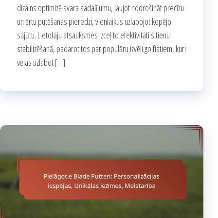
dizains optimizē svara sadalījumu, ļaujot nodrošināt precīzu
un ērtu putēšanas pieredzi, vienlaikus uzlabojot kopējo
sajūtu. Lietotāju atsauksmes izceļ to efektivitāti sitienu
stabilizēšanā, padarot tos par populāru izvēli golfistiem, kuri
vēlas uzlabot […]