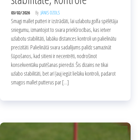
03/02/2026
By
JĀNIS OZOLS
Smagi mallet putteri ir izstrādāti, lai uzlabotu golfa spēlētāja
sniegumu, izmantojot to svara priekšrocības, kas ietver
uzlabotu stabilitāti, labāku distances kontroli un palielinātu
precizitāti. Palielinātā svara sadalījums palīdz samazināt
šūpošanos, kad sitieni ir necentrēti, nodrošinot
konsekventāku putēšanas pieredzi. Šis dizains ne tikai
uzlabo stabilitāti, bet arī ļauj iegūt lielāku kontroli, padarot
smagos mallet putterus par […]