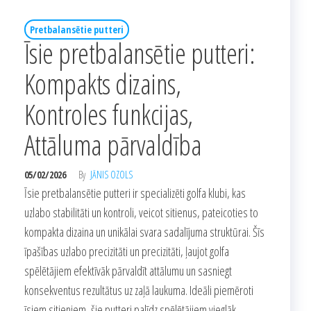
Pretbalansētie putteri
Īsie pretbalansētie putteri:
Kompakts dizains,
Kontroles funkcijas,
Attāluma pārvaldība
05/02/2026
By
JĀNIS OZOLS
Īsie pretbalansētie putteri ir specializēti golfa klubi, kas
uzlabo stabilitāti un kontroli, veicot sitienus, pateicoties to
kompakta dizaina un unikālai svara sadalījuma struktūrai. Šīs
īpašības uzlabo precizitāti un precizitāti, ļaujot golfa
spēlētājiem efektīvāk pārvaldīt attālumu un sasniegt
konsekventus rezultātus uz zaļā laukuma. Ideāli piemēroti
īsiem sitieniem, šie putteri palīdz spēlētājiem vieglāk