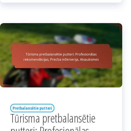
Pretbalansētie putteri
Tūrisma pretbalansētie
putteri: Profesionālas