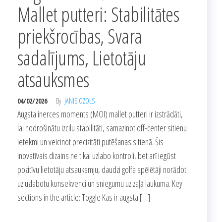
Mallet putteri: Stabilitātes
priekšrocības, Svara
sadalījums, Lietotāju
atsauksmes
04/02/2026
By
JĀNIS OZOLS
Augsta inerces moments (MOI) mallet putteri ir izstrādāti,
lai nodrošinātu izcilu stabilitāti, samazinot off-center sitienu
ietekmi un veicinot precizitāti putēšanas sitienā. Šis
inovatīvais dizains ne tikai uzlabo kontroli, bet arī iegūst
pozitīvu lietotāju atsauksmju, daudzi golfa spēlētāji norādot
uz uzlabotu konsekvenci un sniegumu uz zaļā laukuma. Key
sections in the article: Toggle Kas ir augsta […]