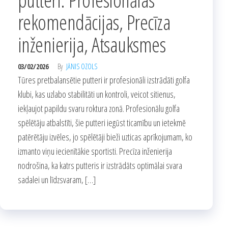
rekomendācijas, Precīza
inženierija, Atsauksmes
03/02/2026
By
JĀNIS OZOLS
Tūres pretbalansētie putteri ir profesionāli izstrādāti golfa
klubi, kas uzlabo stabilitāti un kontroli, veicot sitienus,
iekļaujot papildu svaru roktura zonā. Profesionālu golfa
spēlētāju atbalstīti, šie putteri iegūst ticamību un ietekmē
patērētāju izvēles, jo spēlētāji bieži uzticas aprīkojumam, ko
izmanto viņu iecienītākie sportisti. Precīza inženierija
nodrošina, ka katrs putteris ir izstrādāts optimālai svara
sadalei un līdzsvaram, […]