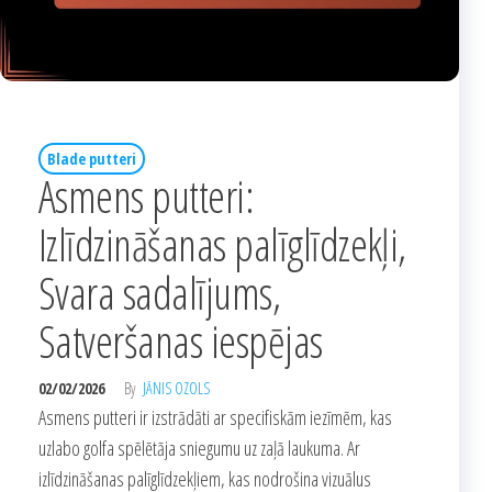
Blade putteri
Asmens putteri:
Izlīdzināšanas palīglīdzekļi,
Svara sadalījums,
Satveršanas iespējas
02/02/2026
By
JĀNIS OZOLS
Asmens putteri ir izstrādāti ar specifiskām iezīmēm, kas
uzlabo golfa spēlētāja sniegumu uz zaļā laukuma. Ar
izlīdzināšanas palīglīdzekļiem, kas nodrošina vizuālus