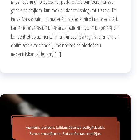
izlīdzināšanu un piedošanu, padarot tos par iecienītu izvēli
golfa spēlētājiem, kuri meklē uzlabotu sniegumu uz zaļā. To
inovatīvais dizains un materiāli uzlabo kontroli un precizitāti,
kamēr iebūvētās izlīdzināšanas palīdzības palīdz spēlētājiem
koncentrēties uz mērķa līniju. Turklāt lielāka galvas izmēra un
optimizēta svara sadalījums nodrošina piedošanu
necentriskām sitienām, […]