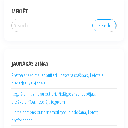
MEKLĒT
Search
for:
JAUNĀKĀS ZIŅAS
Pretbalansēti mallet putteri: līdzsvara īpašības, lietotāja
pieredze, veiktspēja
Regulējami asmeņu putteri: Pielāgošanas iespējas,
pielāgojamība, lietotāju ieguvumi
Platas asmens putteri: stabilitāte, piedošana, lietotāju
preferences