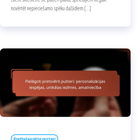
novērtēt nepieciešamo spēku dažādiem […]
Pretbalansētie putteri