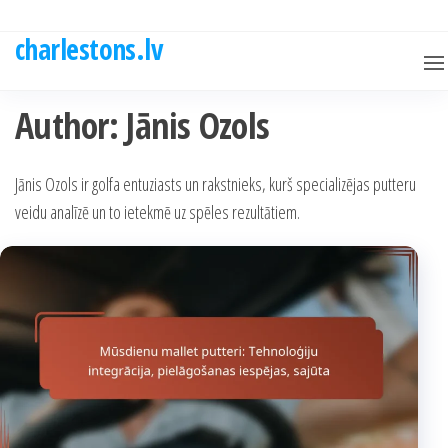
Skip
to
charlestons.lv
the
content
Author:
Jānis Ozols
Jānis Ozols ir golfa entuziasts un rakstnieks, kurš specializējas putteru
veidu analīzē un to ietekmē uz spēles rezultātiem.