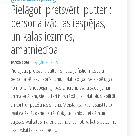
Pielāgoti pretsvērti putteri:
personalizācijas iespējas,
unikālas iezīmes,
amatniecība
04/02/2026
By
JĀNIS OZOLS
Pielāgotie pretsvērti putteri sniedz golfistiem iespēju
personalizēt savu aprīkojumu, uzlabojot gan veiktspēju, gan
komfortu. Ar iespējām gripas izmēram, svara sadalījumam
un materiāliem, šie putteri ir izstrādāti, lai uzlabotu stabilitāti
un kontroli putēšanas sitienā. Meistarība, kas iesaistīta to
izgatavošanā, demonstrē rūpīgu uzmanību detaļām un
augstas kvalitātes materiālus, nodrošinot, ka katrs putter ne
tikai izskatās lieliski, bet […]