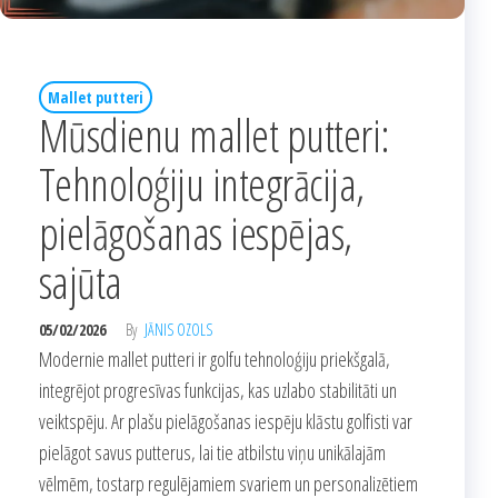
Mallet putteri
Mūsdienu mallet putteri:
Tehnoloģiju integrācija,
pielāgošanas iespējas,
sajūta
05/02/2026
By
JĀNIS OZOLS
Modernie mallet putteri ir golfu tehnoloģiju priekšgalā,
integrējot progresīvas funkcijas, kas uzlabo stabilitāti un
veiktspēju. Ar plašu pielāgošanas iespēju klāstu golfisti var
pielāgot savus putterus, lai tie atbilstu viņu unikālajām
vēlmēm, tostarp regulējamiem svariem un personalizētiem