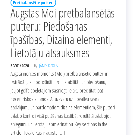
Pretbalansētie putteri
Augstas Moi pretbalansētās
putteru: Piedošanas
īpašības, Dizaina elementi,
Lietotāju atsauksmes
30/01/2026
By
JĀNIS OZOLS
Augsta inerces moments (Moi) pretbalansētie putteri ir
izstrādāti, lai nodrošinātu izcilu stabilitāti un piedošanu,
ļaujot golfa spēlētājiem sasniegt lielāku precizitāti pat
necentriskos sitienos. Ar uzsvaru uz inovatīvu svara
sadalījumu un pārdomātiem dizaina elementiem, šie putteri
uzlabo kontroli visā putēšanas kustībā, rezultātā uzlabojot
sniegumu un lietotāju apmierinātību. Key sections in the
article: Toggle Kas ir augsta […]