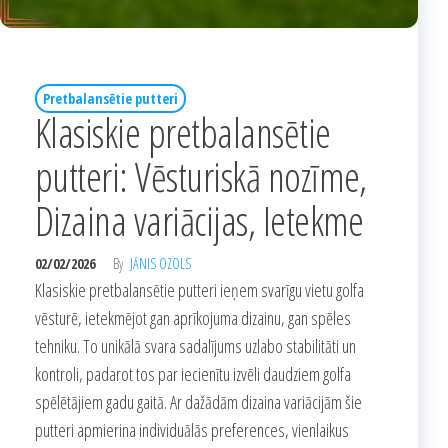
Pretbalansētie putteri
Klasiskie pretbalansētie
putteri: Vēsturiskā nozīme,
Dizaina variācijas, Ietekme
02/02/2026
By
JĀNIS OZOLS
Klasiskie pretbalansētie putteri ieņem svarīgu vietu golfa
vēsturē, ietekmējot gan aprīkojuma dizainu, gan spēles
tehniku. To unikālā svara sadalījums uzlabo stabilitāti un
kontroli, padarot tos par iecienītu izvēli daudziem golfa
spēlētājiem gadu gaitā. Ar dažādām dizaina variācijām šie
putteri apmierina individuālās preferences, vienlaikus