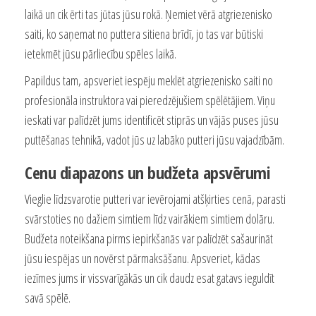
laikā un cik ērti tas jūtas jūsu rokā. Ņemiet vērā atgriezenisko
saiti, ko saņemat no puttera sitiena brīdī, jo tas var būtiski
ietekmēt jūsu pārliecību spēles laikā.
Papildus tam, apsveriet iespēju meklēt atgriezenisko saiti no
profesionāla instruktora vai pieredzējušiem spēlētājiem. Viņu
ieskati var palīdzēt jums identificēt stiprās un vājās puses jūsu
puttēšanas tehnikā, vadot jūs uz labāko putteri jūsu vajadzībām.
Cenu diapazons un budžeta apsvērumi
Vieglie līdzsvarotie putteri var ievērojami atšķirties cenā, parasti
svārstoties no dažiem simtiem līdz vairākiem simtiem dolāru.
Budžeta noteikšana pirms iepirkšanās var palīdzēt sašaurināt
jūsu iespējas un novērst pārmaksāšanu. Apsveriet, kādas
iezīmes jums ir vissvarīgākās un cik daudz esat gatavs ieguldīt
savā spēlē.