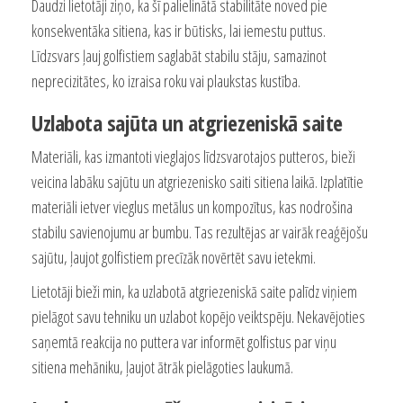
Daudzi lietotāji ziņo, ka šī palielinātā stabilitāte noved pie
konsekventāka sitiena, kas ir būtisks, lai iemestu puttus.
Līdzsvars ļauj golfistiem saglabāt stabilu stāju, samazinot
neprecizitātes, ko izraisa roku vai plaukstas kustība.
Uzlabota sajūta un atgriezeniskā saite
Materiāli, kas izmantoti vieglajos līdzsvarotajos putteros, bieži
veicina labāku sajūtu un atgriezenisko saiti sitiena laikā. Izplatītie
materiāli ietver vieglus metālus un kompozītus, kas nodrošina
stabilu savienojumu ar bumbu. Tas rezultējas ar vairāk reaģējošu
sajūtu, ļaujot golfistiem precīzāk novērtēt savu ietekmi.
Lietotāji bieži min, ka uzlabotā atgriezeniskā saite palīdz viņiem
pielāgot savu tehniku un uzlabot kopējo veiktspēju. Nekavējoties
saņemtā reakcija no puttera var informēt golfistus par viņu
sitiena mehāniku, ļaujot ātrāk pielāgoties laukumā.