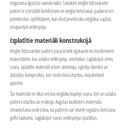
noguruma ilgstošu raundu laikā. Savukārt vieglie līdzsvarotie
putteri ir izstrādāti komfortam un vieglai lietošanai, padarot tos
piemērotus spēlētājiem, kuri dod priekšroku vieglākai sajūtai,
neupurējot veiktspēju.
Izplatītie materiāli konstrukcijā
Vieglie līdzsvarotie putteri parasti tiek izgatavoti no moderniem
materiāliem, kas uzlabo veiktspēju, vienlaikus saglabājot zemu
svaru. Izplatītie materiāli ietver alumīniju, oglekļa šķiedru un
dažādus kompozītus, kas nodrošina izturību, nepalielinot
apjomu.
Šie materiāli ne tikai veicina vieglāku kopējo svaru, bet arī uzlabo
puttera izturību un reakciju. Augstas kvalitātes materiālu
izmantošana nodrošina, ka putteris var izturēt regulāru lietošanu
golfa laukumā, saglabājot savas veiktspējas īpašības.