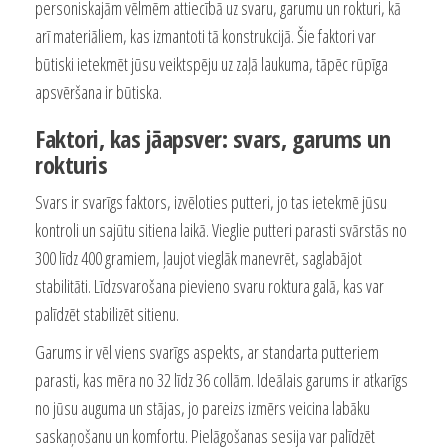
personiskajām vēlmēm attiecībā uz svaru, garumu un rokturi, kā
arī materiāliem, kas izmantoti tā konstrukcijā. Šie faktori var
būtiski ietekmēt jūsu veiktspēju uz zaļā laukuma, tāpēc rūpīga
apsvēršana ir būtiska.
Faktori, kas jāapsver: svars, garums un
rokturis
Svars ir svarīgs faktors, izvēloties putteri, jo tas ietekmē jūsu
kontroli un sajūtu sitiena laikā. Vieglie putteri parasti svārstās no
300 līdz 400 gramiem, ļaujot vieglāk manevrēt, saglabājot
stabilitāti. Līdzsvarošana pievieno svaru roktura galā, kas var
palīdzēt stabilizēt sitienu.
Garums ir vēl viens svarīgs aspekts, ar standarta putteriem
parasti, kas mēra no 32 līdz 36 collām. Ideālais garums ir atkarīgs
no jūsu auguma un stājas, jo pareizs izmērs veicina labāku
saskaņošanu un komfortu. Pielāgošanas sesija var palīdzēt