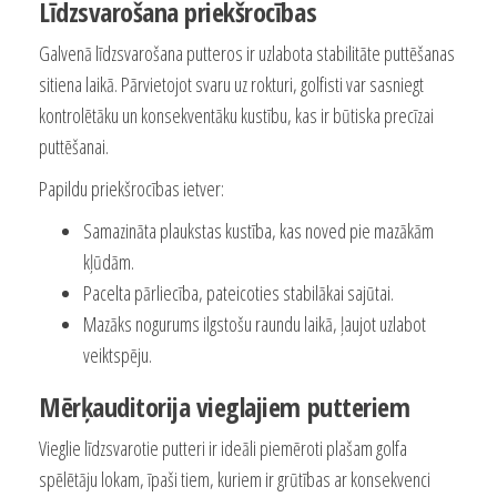
Līdzsvarošana priekšrocības
Galvenā līdzsvarošana putteros ir uzlabota stabilitāte puttēšanas
sitiena laikā. Pārvietojot svaru uz rokturi, golfisti var sasniegt
kontrolētāku un konsekventāku kustību, kas ir būtiska precīzai
puttēšanai.
Papildu priekšrocības ietver:
Samazināta plaukstas kustība, kas noved pie mazākām
kļūdām.
Pacelta pārliecība, pateicoties stabilākai sajūtai.
Mazāks nogurums ilgstošu raundu laikā, ļaujot uzlabot
veiktspēju.
Mērķauditorija vieglajiem putteriem
Vieglie līdzsvarotie putteri ir ideāli piemēroti plašam golfa
spēlētāju lokam, īpaši tiem, kuriem ir grūtības ar konsekvenci