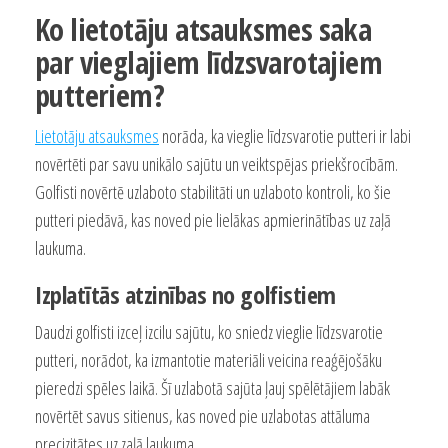
Ko lietotāju atsauksmes saka
par vieglajiem līdzsvarotajiem
putteriem?
Lietotāju atsauksmes
norāda, ka vieglie līdzsvarotie putteri ir labi
novērtēti par savu unikālo sajūtu un veiktspējas priekšrocībām.
Golfisti novērtē uzlaboto stabilitāti un uzlaboto kontroli, ko šie
putteri piedāvā, kas noved pie lielākas apmierinātības uz zaļā
laukuma.
Izplatītās atzinības no golfistiem
Daudzi golfisti izceļ izcilu sajūtu, ko sniedz vieglie līdzsvarotie
putteri, norādot, ka izmantotie materiāli veicina reaģējošāku
pieredzi spēles laikā. Šī uzlabotā sajūta ļauj spēlētājiem labāk
novērtēt savus sitienus, kas noved pie uzlabotas attāluma
precizitātes uz zaļā laukuma.