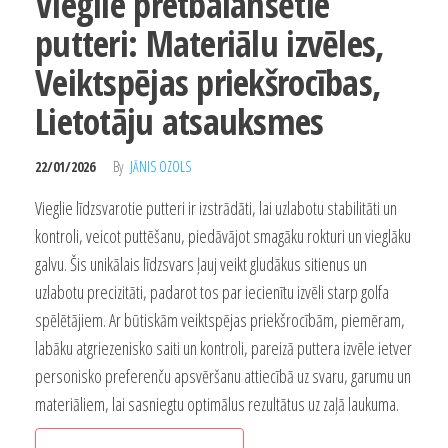
Vieglie pretbalansētie
putteri: Materiālu izvēles,
Veiktspējas priekšrocības,
Lietotāju atsauksmes
22/01/2026
By
JĀNIS OZOLS
Vieglie līdzsvarotie putteri ir izstrādāti, lai uzlabotu stabilitāti un
kontroli, veicot puttēšanu, piedāvājot smagāku rokturi un vieglāku
galvu. Šis unikālais līdzsvars ļauj veikt gludākus sitienus un
uzlabotu precizitāti, padarot tos par iecienītu izvēli starp golfa
spēlētājiem. Ar būtiskām veiktspējas priekšrocībām, piemēram,
labāku atgriezenisko saiti un kontroli, pareizā puttera izvēle ietver
personisko preferenču apsvēršanu attiecībā uz svaru, garumu un
materiāliem, lai sasniegtu optimālus rezultātus uz zaļā laukuma.