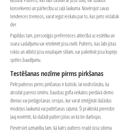
kustība. Putteris, kas labi saskan ar jūsu stilu, var uzlabot
konsekvenci un pārliecību uz zaļā laukuma. Novērojot savas
tendences treniņos, varat iegūt ieskatu par to, kas jums vislabāk
der.
Papildus tam, personīgās preferences attiecībā uz estētiku un
svara sadalījumu var ietekmēt jūsu izvēli. Putteris, kas labi jūtas
rokās un atbilst jūsu vizuālajam stilam, var palielināt jūsu kopējo
spēles baudījumu.
Testēšanas nozīme pirms pirkšanas
Pirkt putterus pirms pirkšanas ir būtiski, lai nodrošinātu, ka
atrodat pareizo izmēru. Daudzas golfa veikalos piedāvā demo
dienas vai pielāgošanas sesijas, kur varat izmēģināt dažādus
modeļus laukumā vai puttēšanas zaļumā. Šī praktiskā pieredze
ļauj novērtēt, kā dažādi putteri jūtas un kā tie darbojas.
Pievērsiet uzmanību tam, kā katrs putteris reaģē jūsu sitiena