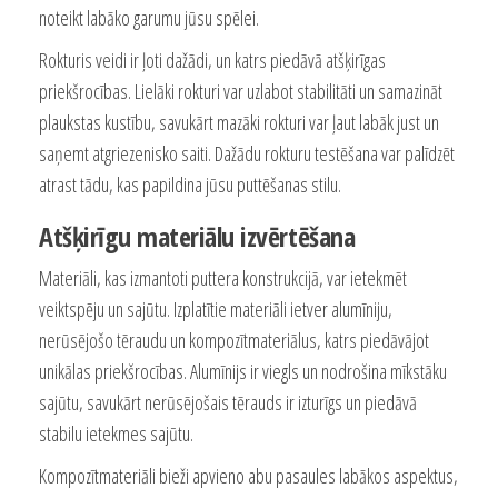
noteikt labāko garumu jūsu spēlei.
Rokturis veidi ir ļoti dažādi, un katrs piedāvā atšķirīgas
priekšrocības. Lielāki rokturi var uzlabot stabilitāti un samazināt
plaukstas kustību, savukārt mazāki rokturi var ļaut labāk just un
saņemt atgriezenisko saiti. Dažādu rokturu testēšana var palīdzēt
atrast tādu, kas papildina jūsu puttēšanas stilu.
Atšķirīgu materiālu izvērtēšana
Materiāli, kas izmantoti puttera konstrukcijā, var ietekmēt
veiktspēju un sajūtu. Izplatītie materiāli ietver alumīniju,
nerūsējošo tēraudu un kompozītmateriālus, katrs piedāvājot
unikālas priekšrocības. Alumīnijs ir viegls un nodrošina mīkstāku
sajūtu, savukārt nerūsējošais tērauds ir izturīgs un piedāvā
stabilu ietekmes sajūtu.
Kompozītmateriāli bieži apvieno abu pasaules labākos aspektus,