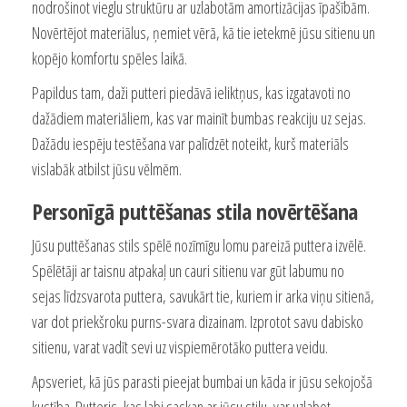
nodrošinot vieglu struktūru ar uzlabotām amortizācijas īpašībām.
Novērtējot materiālus, ņemiet vērā, kā tie ietekmē jūsu sitienu un
kopējo komfortu spēles laikā.
Papildus tam, daži putteri piedāvā ieliktņus, kas izgatavoti no
dažādiem materiāliem, kas var mainīt bumbas reakciju uz sejas.
Dažādu iespēju testēšana var palīdzēt noteikt, kurš materiāls
vislabāk atbilst jūsu vēlmēm.
Personīgā puttēšanas stila novērtēšana
Jūsu puttēšanas stils spēlē nozīmīgu lomu pareizā puttera izvēlē.
Spēlētāji ar taisnu atpakaļ un cauri sitienu var gūt labumu no
sejas līdzsvarota puttera, savukārt tie, kuriem ir arka viņu sitienā,
var dot priekšroku purns-svara dizainam. Izprotot savu dabisko
sitienu, varat vadīt sevi uz vispiemērotāko puttera veidu.
Apsveriet, kā jūs parasti pieejat bumbai un kāda ir jūsu sekojošā