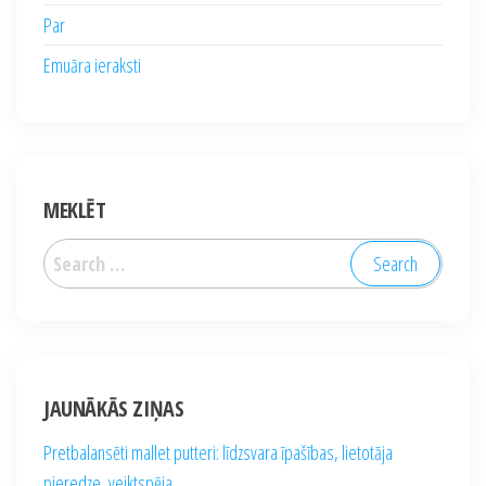
Par
Emuāra ieraksti
MEKLĒT
Search
for:
JAUNĀKĀS ZIŅAS
Pretbalansēti mallet putteri: līdzsvara īpašības, lietotāja
pieredze, veiktspēja