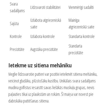
Svara
Līdzsvaroti stabilitātei
Vienmērīgi sadalīti
sadalījums
Uzlabota atgriezeniskā
Mainīga
Sajūta
saite
atgriezeniskā saite
Kontrole
Uzlabota kontrole
Standarta kontrole
Standarta
Precizitāte
Augstāka precizitāte
precizitāte
Ietekme uz sitiena mehāniku
Vieglie līdzsvarotie putteri var pozitīvi ietekmēt sitiena mehāniku,
veicinot gludāku, plūstošāku kustību. Unikālais svara sadalījums
mudina golfistus iesaistīt savas lielākās muskuļu grupas, nevis
paļauties tikai uz plaukstām un rokām. Šī maiņa var novest pie
dabiskāka puttēšanas sitiena.