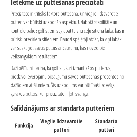
Ietekme uz puttēšanas precizitāti
Precizitāte ir kritisks faktors puttēšanā, un vieglie līdzsvarotie
putteri var būtiski uzlabot šo aspektu. Uzlabotā stabilitāte un
kontrole palīdz golfistiem saglabāt taisnu ceļu sitiena laikā, kas ir
būtiski precīziem sitieniem. Daudzi spēlētāji atzīst, ka viņi labāk
var saskaņot savus puttus ar caurumu, kas noved pie
veiksmīgākiem rezultātiem.
Daži pētījumi liecina, ka golfisti, kuri izmanto šos putterus,
piedzīvo ievērojamu pieaugumu savos puttēšanas procentos no
dažādiem attālumiem. Šis uzlabojums var būt īpaši izdevīgs
garākos puttos, kur precizitāte ir ļoti svarīga.
Salīdzinājums ar standarta putteriem
Vieglie līdzsvarotie
Standarta
Funkcija
putteri
putteri