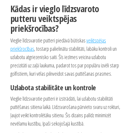
Kādas ir vieglo līdzsvaroto
putteru veiktspējas
priekšrocības?
Vieglie līdzsvarotie putteri piedāvā būtiskas
veiktspējas
priekšrocības
, tostarp palielinātu stabilitāti, labāku kontroli un
uzlabotu atgriezenisko saiti. Šīs iezīmes veicina uzlabotu
precizitāti uz zaļā laukuma, padarot tos par populāru izvēli starp
golfistiem, kuri vēlas pilnveidot savas puttēšanas prasmes.
Uzlabota stabilitāte un kontrole
Vieglie līdzsvarotie putteri ir izstrādāti, lai uzlabotu stabilitāti
puttēšanas sitiena laikā. Līdzsvarošana pārvieto svaru uz rokturi,
ļaujot veikt kontrolētāku sitienu. Šis dizains palīdz minimizēt
nevēlamu kustību, īpaši sekojošajā kustībā.