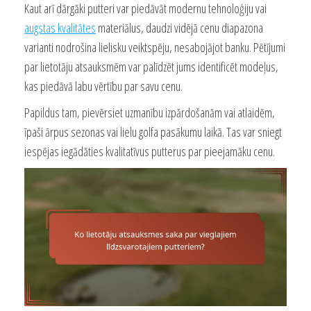
Kaut arī dārgāki putteri var piedāvāt modernu tehnoloģiju vai
augstas kvalitātes
materiālus, daudzi vidējā cenu diapazona
varianti nodrošina lielisku veiktspēju, nesabojājot banku. Pētījumi
par lietotāju atsauksmēm var palīdzēt jums identificēt modeļus,
kas piedāvā labu vērtību par savu cenu.
Papildus tam, pievērsiet uzmanību izpārdošanām vai atlaidēm,
īpaši ārpus sezonas vai lielu golfa pasākumu laikā. Tas var sniegt
iespējas iegādāties kvalitatīvus putterus par pieejamāku cenu.