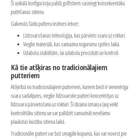
Šī unikālā konfigurācija palīdz golfistiem sasniegt konsekventāku
puttēšanas sitienu.
Galvenās šādu putteru iezīmes ietver:
Līdzsvarošanas tehnoloģija, kas pārvieto svaru uz rokturi.
Vieglie materiāli, kas samazina nogurumu spēles laikā.
Uzlabota stabilitāte, lai uzlabotu precizitāti un kontroli.
Kā tie atšķiras no tradicionālajiem
putteriem
Atšķirībā no tradicionālajiem putteriem, kuriem bieži ir vienmērīga
svara sadalījums, vieglie līdzsvarotie putteri koncentrējas uz
līdzsvara pārvietošanu uz rokturi. Šī dizaina izmaiņa ļauj veikt
kontrolētāku sitienu un var palīdzēt samazināt nevēlamu
plaukstas kustību sitiena laikā.
Tradicionālie putteri var būt smagāki kopumā, kas var novest pie