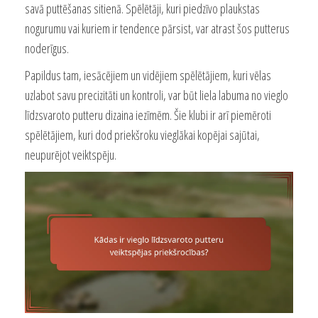
savā puttēšanas sitienā. Spēlētāji, kuri piedzīvo plaukstas
nogurumu vai kuriem ir tendence pārsist, var atrast šos putterus
noderīgus.
Papildus tam, iesācējiem un vidējiem spēlētājiem, kuri vēlas
uzlabot savu precizitāti un kontroli, var būt liela labuma no vieglo
līdzsvaroto putteru dizaina iezīmēm. Šie klubi ir arī piemēroti
spēlētājiem, kuri dod priekšroku vieglākai kopējai sajūtai,
neupurējot veiktspēju.