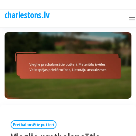
Skip
to
charlestons.lv
the
content
Pretbalansētie putteri