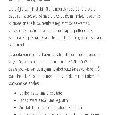
Lietotāji bieži min stabilitāti, ko nodrošina šo putteru svara
sadalījums. Līdzsvarošanas efekts palīdz minimizēt nevēlamas
kustības sitiena laikā, rezultātā iegūstot konsekventāku
veiktspēju salīdzinājumā ar tradicionālajiem putteriem. Šī
stabilitāte ir īpaši izdevīga golfistiem, kuriem ir grūtības saglabāt
stabilu roku.
Uzlabota kontrole ir vēl viena izplatīta atzinība. Golfisti ziņo, ka
vieglo līdzsvaroto putteru dizains ļauj precīzāk mērķēt un
saskaņot, kas var ievērojami uzlabot puttēšanas veiktspēju. Šī
palielinātā kontrole bieži noved pie zemākiem rezultātiem un
patīkamākas spēles.
Uzlabota attāluma precizitāte
Labāki svara sadalījuma ieguvumi
Augstāki lietotāju apmierinātības vērtējumi
Pozitīvas salīdzināšanas ar tradicionālajiem putteriem