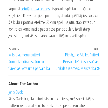
Kopumā
lietotāju atsauksmes
atspoguļo spēcīgu priekšroku
vieglajiem līdzsvarotajiem putteriem, daudzi spēlētāji izsakot, ka
šie klubi ir pozitīvi ietekmējuši viņu spēli. Sajūtu, stabilitātes un
kontroles kombinācija padara tos par populāru izvēli starp
golfistiem, kuri vēlas uzlabot savu puttēšanas veiktspēju.
Post
Previous
PREVIOUS
NEXT
Next
Īsie asmeņu putteri:
Pielāgotie Mallet Putteri:
navigation
Post
Post
Kompakts dizains, Kontroles
Personalizācijas iespējas,
funkcijas, Attāluma pārvaldība
Unikālas iezīmes, Meistarība
About The Author
Jānis Ozols
Jānis Ozols ir golfa entuziasts un rakstnieks, kurš specializējas
putteru veidu analīzē un to ietekmē uz spēles rezultātiem.