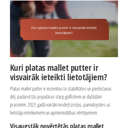
Kuri platas mallet putter ir
visvairāk ieteikti lietotājiem?
Platas mallet putter ir iecienītas to stabilitātes un piedošanas
dēļ, padarot tās populāras starp golfistiem ar dažādām
prasmēm. 2023. gadā vairāki modeļi izceļas, pamatojoties uz
lietotāju ieteikumiem un apmierinātības vērtējumiem.
Visaugstāk novērtētās platas mallet