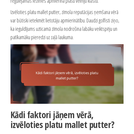
regulējamās iezīmes apmierina plašu vēlmju klāstu.
Izvēloties platu mallet putter, zīmola reputācijas ņemšana vērā
var būtiski ietekmēt lietotāju apmierinātību. Daudzi golfisti ziņo,
ka ieguldījums uzticamā zīmola nodrošina labāku veiktspēju un
patīkamāku pieredzi uz zaļā laukuma.
Kādi faktori jāņem vērā,
izvēloties platu mallet putter?