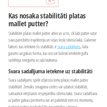
Kas nosaka stabilitāti platas
mallet putter?
Stabilitāte platas mallet putter attiecas uz to, cik labi putter uztur
savu paredzēto trajektoriju un sejas leņķi sitiena laikā. Galvenie
faktori, kas ietekmē šo stabilitāti, ir
svara sadalījums
, kāta
garums un galvas forma, kas visi var būtiski ietekmēt golfa
spēlētāja sniegumu uz zaļā laukuma.
Svara sadalījuma ietekme uz stabilitāti
Svara sadalījums spēlē izšķirošu lomu platas mallet putter
stabilitātē. Zemāks smaguma centrs var uzlabot stabilitāti,
samazinot vērpšanās iespējamību sitiena laikā. Svara sadalīšana
uz putter galvas perimetra var arī palielināt inerces momentu,
padarot putter piedodošāku necentrētos sitienos.