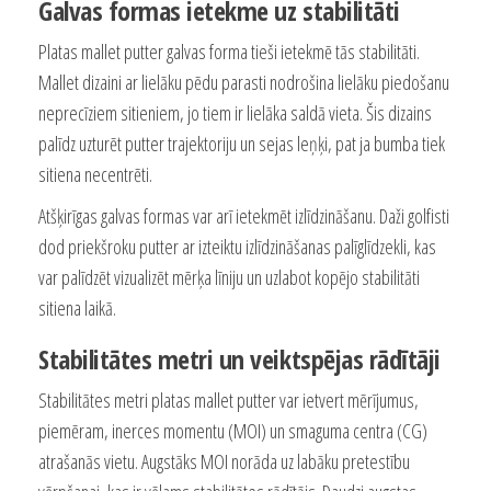
Galvas formas ietekme uz stabilitāti
Platas mallet putter galvas forma tieši ietekmē tās stabilitāti.
Mallet dizaini ar lielāku pēdu parasti nodrošina lielāku piedošanu
neprecīziem sitieniem, jo tiem ir lielāka saldā vieta. Šis dizains
palīdz uzturēt putter trajektoriju un sejas leņķi, pat ja bumba tiek
sitiena necentrēti.
Atšķirīgas galvas formas var arī ietekmēt izlīdzināšanu. Daži golfisti
dod priekšroku putter ar izteiktu izlīdzināšanas palīglīdzekli, kas
var palīdzēt vizualizēt mērķa līniju un uzlabot kopējo stabilitāti
sitiena laikā.
Stabilitātes metri un veiktspējas rādītāji
Stabilitātes metri platas mallet putter var ietvert mērījumus,
piemēram, inerces momentu (MOI) un smaguma centra (CG)
atrašanās vietu. Augstāks MOI norāda uz labāku pretestību