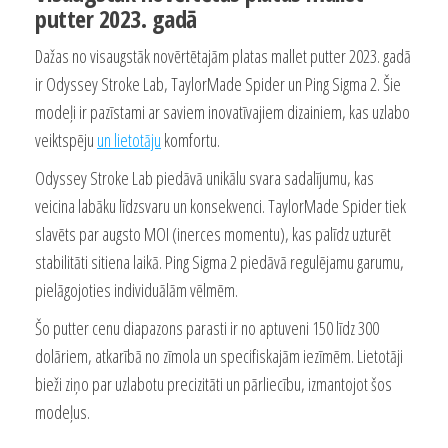
putter 2023. gadā
Dažas no visaugstāk novērtētajām platas mallet putter 2023. gadā
ir Odyssey Stroke Lab, TaylorMade Spider un Ping Sigma 2. Šie
modeļi ir pazīstami ar saviem inovatīvajiem dizainiem, kas uzlabo
veiktspēju
un lietotāju
komfortu.
Odyssey Stroke Lab piedāvā unikālu svara sadalījumu, kas
veicina labāku līdzsvaru un konsekvenci. TaylorMade Spider tiek
slavēts par augsto MOI (inerces momentu), kas palīdz uzturēt
stabilitāti sitiena laikā. Ping Sigma 2 piedāvā regulējamu garumu,
pielāgojoties individuālām vēlmēm.
Šo putter cenu diapazons parasti ir no aptuveni 150 līdz 300
dolāriem, atkarībā no zīmola un specifiskajām iezīmēm. Lietotāji
bieži ziņo par uzlabotu precizitāti un pārliecību, izmantojot šos
modeļus.