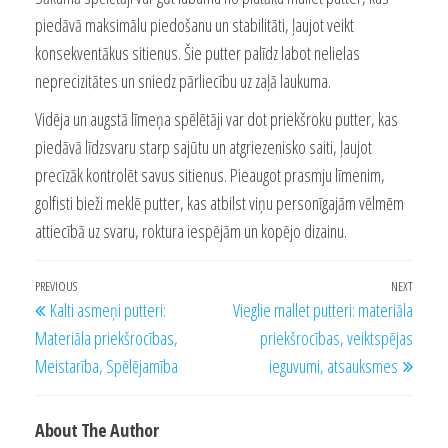
piedāvā maksimālu piedošanu un stabilitāti, ļaujot veikt
konsekventākus sitienus. Šie putter palīdz labot nelielas
neprecizitātes un sniedz pārliecību uz zaļā laukuma.
Vidēja un augstā līmeņa spēlētāji var dot priekšroku putter, kas
piedāvā līdzsvaru starp sajūtu un atgriezenisko saiti, ļaujot
precīzāk kontrolēt savus sitienus. Pieaugot prasmju līmenim,
golfisti bieži meklē putter, kas atbilst viņu personīgajām vēlmēm
attiecībā uz svaru, roktura iespējām un kopējo dizainu.
Post
Previous
PREVIOUS
NEXT
Next
Kalti asmeņi putteri:
Vieglie mallet putteri: materiāla
navigation
Post
Post
Materiāla priekšrocības,
priekšrocības, veiktspējas
Meistarība, Spēlējamība
ieguvumi, atsauksmes
About The Author