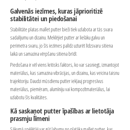
Galvenās iezīmes, kuras jāprioritizē
stabilitātei un piedošanai
Stabilitāte platas mallet putter bieži tiek uzlabota ar tās svara
sadalījumu un dizainu. Meklējiet putter ar lielāku galvu un
perimetra svaru, jo šīs iezīmes palīdz uzturēt līdzsvaru sitiena
laikā un samazina vērpšanu sitiena brīdī.
Piedošana ir vēl viens kritisks faktors, ko var sasniegt, izmantojot
materiālus, kas samazina vibrācijas, un dizainu, kas veicina taisnu
trajektoriju. Daudzi mūsdienu putter iekļauj progresīvus
materiālus, piemēram, alumīniju vai kompozītmateriālus, lai
uzlabotu šīs kvalitātes.
Kā saskaņot putter īpašības ar lietotāja
prasmju līmeni
Sākumā spēlētāji var gūt labumu no platāka mallet putter, kas