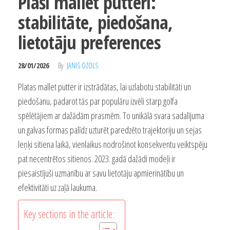
Plaši mallet putteri:
stabilitāte, piedošana,
lietotāju preferences
28/01/2026
By
JĀNIS OZOLS
Platas mallet putter ir izstrādātas, lai uzlabotu stabilitāti un
piedošanu, padarot tās par populāru izvēli starp golfa
spēlētājiem ar dažādām prasmēm. To unikālā svara sadalījuma
un galvas formas palīdz uzturēt paredzēto trajektoriju un sejas
leņķi sitiena laikā, vienlaikus nodrošinot konsekventu veiktspēju
pat necentrētos sitienos. 2023. gadā dažādi modeļi ir
piesaistījuši uzmanību ar savu lietotāju apmierinātību un
efektivitāti uz zaļā laukuma.
Key sections in the article: