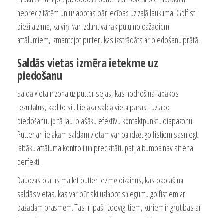
neprecizitātēm un uzlabotas pārliecības uz zaļā laukuma. Golfisti
bieži atzīmē, ka viņi var izdarīt vairāk putu no dažādiem
attālumiem, izmantojot putter, kas izstrādāts ar piedošanu prātā.
Saldās vietas izmēra ietekme uz
piedošanu
Saldā vieta ir zona uz putter sejas, kas nodrošina labākos
rezultātus, kad to sit. Lielāka saldā vieta parasti uzlabo
piedošanu, jo tā ļauj plašāku efektīvu kontaktpunktu diapazonu.
Putter ar lielākām saldām vietām var palīdzēt golfistiem sasniegt
labāku attāluma kontroli un precizitāti, pat ja bumba nav sitiena
perfekti.
Daudzas platas mallet putter iezīmē dizainus, kas paplašina
saldās vietas, kas var būtiski uzlabot sniegumu golfistiem ar
dažādām prasmēm. Tas ir īpaši izdevīgi tiem, kuriem ir grūtības ar