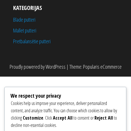
KATEGORIJAS
Blade putteri
Mallet putteri
Pretbalansētie putteri
Proudly powered by
WordPress
|
Theme:
Popularis eCommerce
We respect your privacy
Cookies help us improve your experience, deliver personalized
content, and analyze traffic. You can choose which cookies to allow by
clicking
Customize
. Click
Accept All
to consent or
Reject All
to
decline non-essential cookies.