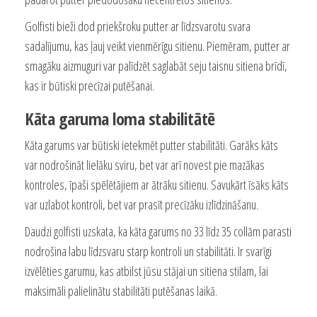
Golfisti bieži dod priekšroku putter ar līdzsvarotu svara
sadalījumu, kas ļauj veikt vienmērīgu sitienu. Piemēram, putter ar
smagāku aizmuguri var palīdzēt saglabāt seju taisnu sitiena brīdī,
kas ir būtiski precīzai putēšanai.
Kāta garuma loma stabilitātē
Kāta garums var būtiski ietekmēt putter stabilitāti. Garāks kāts
var nodrošināt lielāku sviru, bet var arī novest pie mazākas
kontroles, īpaši spēlētājiem ar ātrāku sitienu. Savukārt īsāks kāts
var uzlabot kontroli, bet var prasīt precīzāku izlīdzināšanu.
Daudzi golfisti uzskata, ka kāta garums no 33 līdz 35 collām parasti
nodrošina labu līdzsvaru starp kontroli un stabilitāti. Ir svarīgi
izvēlēties garumu, kas atbilst jūsu stājai un sitiena stilam, lai
maksimāli palielinātu stabilitāti putēšanas laikā.