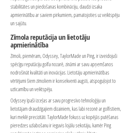
stabilitātes un piedošanas kombināciju, daudzi izsaka
apmierinātību ar saviem pirkumiem, pamatojoties uz veiktspēju
un sajūtu.
Zīmola reputācija un lietotāju
apmierinātība
Zīmoli, piemēram, Odyssey, TaylorMade un Ping, ir izveidojuši
spēcīgu reputāciju golfa nozarē, zināmi ar savu apņemšanos
nodrošināt kvalitāti un inovācijas. Lietotāju apmierinātības
vērtējumi šiem zīmoliem ir konsekventi augsti, atspoguļojot to
uzticamību un veiktspēju.
Odyssey īpaši izceļas ar savu progresīvo tehnoloģiju un
lietotājam draudzīgajiem dizainiem, kas labi rezonē ar golfistiem,
kuri meklē precizitāti. TaylorMade fokuss uz kopējās putēšanas
pieredzes uzlabošanu ir ieguvis lojālu sekotāju, kamēr Ping