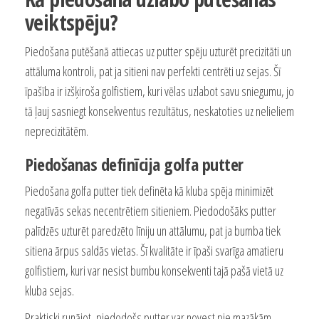
veiktspēju?
Piedošana putēšanā attiecas uz putter spēju uzturēt precizitāti un
attāluma kontroli, pat ja sitieni nav perfekti centrēti uz sejas. Šī
īpašība ir izšķiroša golfistiem, kuri vēlas uzlabot savu sniegumu, jo
tā ļauj sasniegt konsekventus rezultātus, neskatoties uz nelieliem
neprecizitātēm.
Piedošanas definīcija golfa putter
Piedošana golfa putter tiek definēta kā kluba spēja minimizēt
negatīvās sekas necentrētiem sitieniem. Piedodošāks putter
palīdzēs uzturēt paredzēto līniju un attālumu, pat ja bumba tiek
sitiena ārpus saldās vietas. Šī kvalitāte ir īpaši svarīga amatieru
golfistiem, kuri var nesist bumbu konsekventi tajā pašā vietā uz
kluba sejas.
Praktiski runājot, piedodošs putter var novest pie mazākām