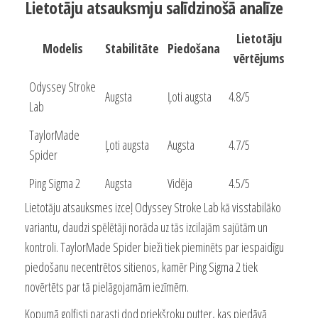
Lietotāju atsauksmju salīdzinošā analīze
Lietotāju
Modelis
Stabilitāte
Piedošana
vērtējums
Odyssey Stroke
Augsta
Ļoti augsta
4.8/5
Lab
TaylorMade
Ļoti augsta
Augsta
4.7/5
Spider
Ping Sigma 2
Augsta
Vidēja
4.5/5
Lietotāju atsauksmes izceļ Odyssey Stroke Lab kā visstabilāko
variantu, daudzi spēlētāji norāda uz tās izcilajām sajūtām un
kontroli. TaylorMade Spider bieži tiek pieminēts par iespaidīgu
piedošanu necentrētos sitienos, kamēr Ping Sigma 2 tiek
novērtēts par tā pielāgojamām iezīmēm.
Kopumā golfisti parasti dod priekšroku putter, kas piedāvā