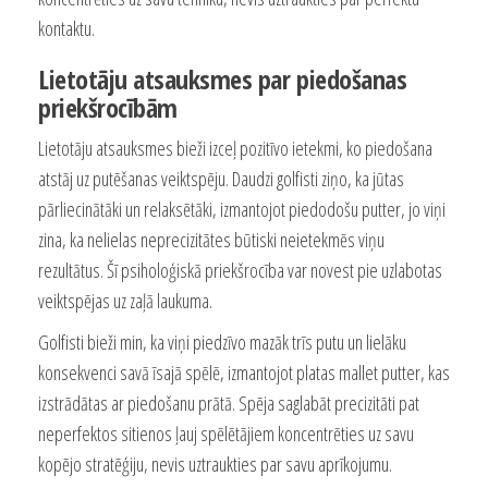
kontaktu.
Lietotāju atsauksmes par piedošanas
priekšrocībām
Lietotāju atsauksmes bieži izceļ pozitīvo ietekmi, ko piedošana
atstāj uz putēšanas veiktspēju. Daudzi golfisti ziņo, ka jūtas
pārliecinātāki un relaksētāki, izmantojot piedodošu putter, jo viņi
zina, ka nelielas neprecizitātes būtiski neietekmēs viņu
rezultātus. Šī psiholoģiskā priekšrocība var novest pie uzlabotas
veiktspējas uz zaļā laukuma.
Golfisti bieži min, ka viņi piedzīvo mazāk trīs putu un lielāku
konsekvenci savā īsajā spēlē, izmantojot platas mallet putter, kas
izstrādātas ar piedošanu prātā. Spēja saglabāt precizitāti pat
neperfektos sitienos ļauj spēlētājiem koncentrēties uz savu
kopējo stratēģiju, nevis uztraukties par savu aprīkojumu.