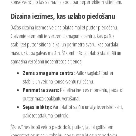
konsekvenci, jo tas samazina sodu par neperfektiem sitieniem.
Dizaina iezīmes, kas uzlabo piedošanu
Dažas dizaina iezīmes veicina platas mallet putter piedošanu.
Galvenie elementi ietver zemu smaguma centru, kas palīdz
stabilizēt putter sitiena laikā, un perimetra svaru, kas pārdala
masu uz kluba galvas malām. Šī kombinācija uzlabo stabilitāti un
samazina vērpšanu necentrētos sitienos.
Zems smaguma centrs:
Palīdz saglabāt putter
stabilu un veicina konsekventu rullēšanu.
Perimetra svars:
Palielina inerces momentu, padarot
putter mazāk pakļautu vērpšanai.
Sejas ieliktņi:
Var uzlabot sajūtu un atgriezenisko saiti,
palīdzot attāluma kontrolē.
Šīs iezīmes kopā veido piedodošu putter, ļaujot golfistiem
koncentrēties uz savu tehniku, nevis uztraukties par perfektu