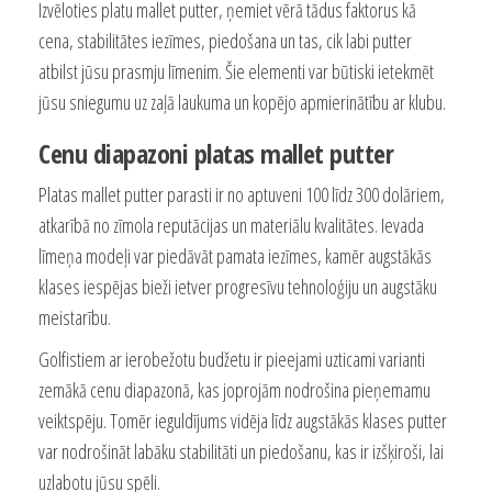
Izvēloties platu mallet putter, ņemiet vērā tādus faktorus kā
cena, stabilitātes iezīmes, piedošana un tas, cik labi putter
atbilst jūsu prasmju līmenim. Šie elementi var būtiski ietekmēt
jūsu sniegumu uz zaļā laukuma un kopējo apmierinātību ar klubu.
Cenu diapazoni platas mallet putter
Platas mallet putter parasti ir no aptuveni 100 līdz 300 dolāriem,
atkarībā no zīmola reputācijas un materiālu kvalitātes. Ievada
līmeņa modeļi var piedāvāt pamata iezīmes, kamēr augstākās
klases iespējas bieži ietver progresīvu tehnoloģiju un augstāku
meistarību.
Golfistiem ar ierobežotu budžetu ir pieejami uzticami varianti
zemākā cenu diapazonā, kas joprojām nodrošina pieņemamu
veiktspēju. Tomēr ieguldījums vidēja līdz augstākās klases putter
var nodrošināt labāku stabilitāti un piedošanu, kas ir izšķiroši, lai
uzlabotu jūsu spēli.