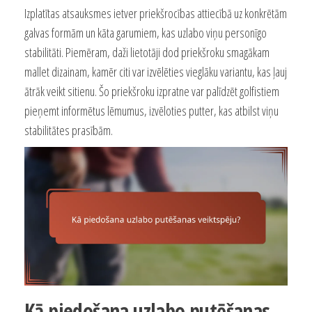
Izplatītas atsauksmes ietver priekšrocības attiecībā uz konkrētām
galvas formām un kāta garumiem, kas uzlabo viņu personīgo
stabilitāti. Piemēram, daži lietotāji dod priekšroku smagākam
mallet dizainam, kamēr citi var izvēlēties vieglāku variantu, kas ļauj
ātrāk veikt sitienu. Šo priekšroku izpratne var palīdzēt golfistiem
pieņemt informētus lēmumus, izvēloties putter, kas atbilst viņu
stabilitātes prasībām.
Kā piedošana uzlabo putēšanas