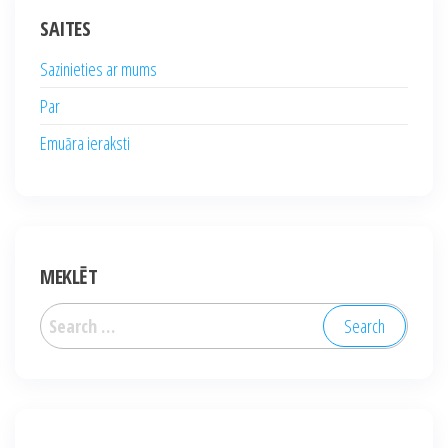
SAITES
Sazinieties ar mums
Par
Emuāra ieraksti
MEKLĒT
Search
for: