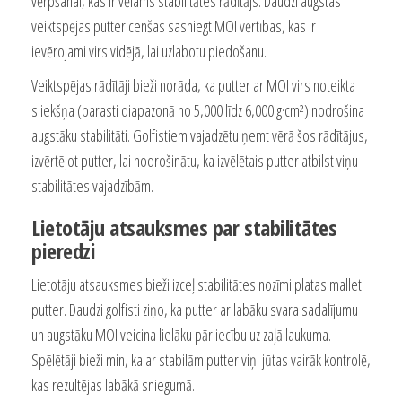
vērpšanai, kas ir vēlams stabilitātes rādītājs. Daudzi augstas
veiktspējas putter cenšas sasniegt MOI vērtības, kas ir
ievērojami virs vidējā, lai uzlabotu piedošanu.
Veiktspējas rādītāji bieži norāda, ka putter ar MOI virs noteikta
sliekšņa (parasti diapazonā no 5,000 līdz 6,000 g·cm²) nodrošina
augstāku stabilitāti. Golfistiem vajadzētu ņemt vērā šos rādītājus,
izvērtējot putter, lai nodrošinātu, ka izvēlētais putter atbilst viņu
stabilitātes vajadzībām.
Lietotāju atsauksmes par stabilitātes
pieredzi
Lietotāju atsauksmes bieži izceļ stabilitātes nozīmi platas mallet
putter. Daudzi golfisti ziņo, ka putter ar labāku svara sadalījumu
un augstāku MOI veicina lielāku pārliecību uz zaļā laukuma.
Spēlētāji bieži min, ka ar stabilām putter viņi jūtas vairāk kontrolē,
kas rezultējas labākā sniegumā.