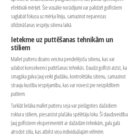
efektīvāk mērķēt. Šie vizuālie norādījumi var palīdzēt golfistiem
saglabāt fokusu uz mērķa līniju, samazinot nepareizas
izlīdzināšanas iespēju sitiena laikā.
Ietekme uz puttēšanas tehnikām un
stiliem
Mallet putteru dizains veicina pendelējošu sitienu, kas var
uzlabot konsekvenci puttēšanas tehnikās. Daudzi golfisti atzīst, ka
smagāka galva ļauj veikt gludāku, kontrolētāku sitienu, samazinot
strauju kustību iespējamību, kas var novest pie neizpildītiem
puttiem.
Turklāt lielāka mallet putteru seja var pielāgoties dažādiem
roktura stiliem, piesaistot plašāku spēlētāju loku. Šī daudzveidība
ļauj golfistiem eksperimentēt ar dažādām tehnikām, galu galā
atrodot stilu, kas atbilst viņu individuālajām vēlmēm.