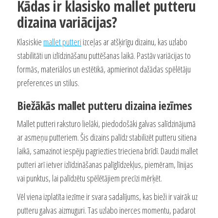
Kādas ir klasisko mallet putteru
dizaina variācijas?
Klasiskie
mallet putteri
izceļas ar atšķirīgu dizainu, kas uzlabo
stabilitāti un izlīdzināšanu puttēšanas laikā. Pastāv variācijas to
formās, materiālos un estētikā, apmierinot dažādas spēlētāju
preferences un stilus.
Biežākās mallet putteru dizaina iezīmes
Mallet putteri raksturo lielāki, piedodošāki galvas salīdzinājumā
ar asmeņu putteriem. Šis dizains palīdz stabilizēt putteru sitiena
laikā, samazinot iespēju pagriezties trieciena brīdī. Daudzi mallet
putteri arī ietver izlīdzināšanas palīglīdzekļus, piemēram, līnijas
vai punktus, lai palīdzētu spēlētājiem precīzi mērķēt.
Vēl viena izplatīta iezīme ir svara sadalījums, kas bieži ir vairāk uz
putteru galvas aizmuguri. Tas uzlabo inerces momentu, padarot