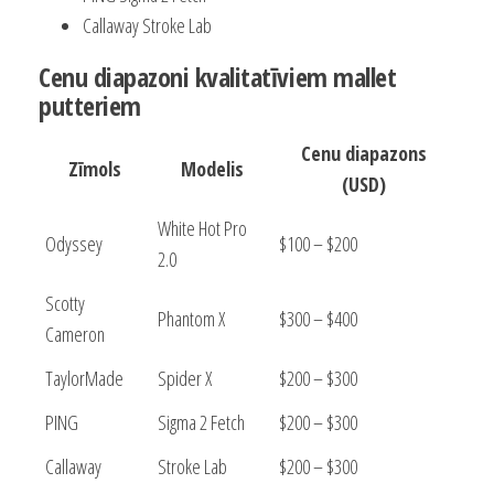
Callaway Stroke Lab
Cenu diapazoni kvalitatīviem mallet
putteriem
Cenu diapazons
Zīmols
Modelis
(USD)
White Hot Pro
Odyssey
$100 – $200
2.0
Scotty
Phantom X
$300 – $400
Cameron
TaylorMade
Spider X
$200 – $300
PING
Sigma 2 Fetch
$200 – $300
Callaway
Stroke Lab
$200 – $300