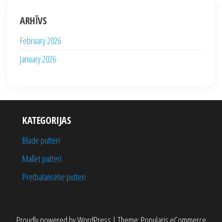
ARHĪVS
February 2026
January 2026
KATEGORIJAS
Blade putteri
Mallet putteri
Pretbalansētie putteri
Proudly powered by
WordPress
|
Theme:
Popularis eCommerce