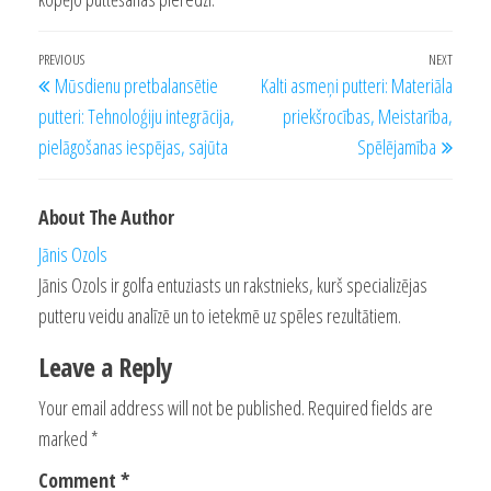
Post
Previous
PREVIOUS
NEXT
Next
Mūsdienu pretbalansētie
Kalti asmeņi putteri: Materiāla
navigation
Post
Post
putteri: Tehnoloģiju integrācija,
priekšrocības, Meistarība,
pielāgošanas iespējas, sajūta
Spēlējamība
About The Author
Jānis Ozols
Jānis Ozols ir golfa entuziasts un rakstnieks, kurš specializējas
putteru veidu analīzē un to ietekmē uz spēles rezultātiem.
Leave a Reply
Your email address will not be published.
Required fields are
marked
*
Comment
*