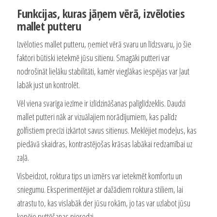
Funkcijas, kuras jāņem vērā, izvēloties
mallet putteru
Izvēloties mallet putteru, ņemiet vērā svaru un līdzsvaru, jo šie
faktori būtiski ietekmē jūsu sitienu. Smagāki putteri var
nodrošināt lielāku stabilitāti, kamēr vieglākas iespējas var ļaut
labāk just un kontrolēt.
Vēl viena svarīga iezīme ir izlīdzināšanas palīglīdzeklis. Daudzi
mallet putteri nāk ar vizuālajiem norādījumiem, kas palīdz
golfistiem precīzi izkārtot savus sitienus. Meklējiet modeļus, kas
piedāvā skaidras, kontrastējošas krāsas labākai redzamībai uz
zaļā.
Visbeidzot, roktura tips un izmērs var ietekmēt komfortu un
sniegumu. Eksperimentējiet ar dažādiem roktura stiliem, lai
atrastu to, kas vislabāk der jūsu rokām, jo tas var uzlabot jūsu
kopējo puttēšanas pieredzi.