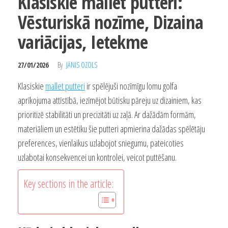
Klasiskie mallet putteri:
Vēsturiskā nozīme, Dizaina
variācijas, Ietekme
27/01/2026
By
JĀNIS OZOLS
Klasiskie
mallet putteri
ir spēlējuši nozīmīgu lomu golfa
aprīkojuma attīstībā, iezīmējot būtisku pāreju uz dizainiem, kas
prioritizē stabilitāti un precizitāti uz zaļā. Ar dažādām formām,
materiāliem un estētiku šie putteri apmierina dažādas spēlētāju
preferences, vienlaikus uzlabojot sniegumu, pateicoties
uzlabotai konsekvencei un kontrolei, veicot puttēšanu.
Key sections in the article: