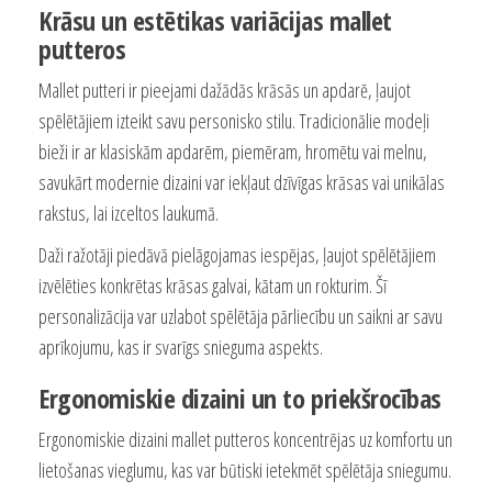
Krāsu un estētikas variācijas mallet
putteros
Mallet putteri ir pieejami dažādās krāsās un apdarē, ļaujot
spēlētājiem izteikt savu personisko stilu. Tradicionālie modeļi
bieži ir ar klasiskām apdarēm, piemēram, hromētu vai melnu,
savukārt modernie dizaini var iekļaut dzīvīgas krāsas vai unikālas
rakstus, lai izceltos laukumā.
Daži ražotāji piedāvā pielāgojamas iespējas, ļaujot spēlētājiem
izvēlēties konkrētas krāsas galvai, kātam un rokturim. Šī
personalizācija var uzlabot spēlētāja pārliecību un saikni ar savu
aprīkojumu, kas ir svarīgs snieguma aspekts.
Ergonomiskie dizaini un to priekšrocības
Ergonomiskie dizaini mallet putteros koncentrējas uz komfortu un
lietošanas vieglumu, kas var būtiski ietekmēt spēlētāja sniegumu.