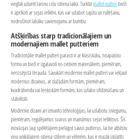
vieglāk uzturēt taisnu ceļu sitiena laikā. Turklāt
mallet putteri
bieži
ir aprīkoti ar sejas ieliktni, kas var uzlabot sajūtu un rullēšanu,
nodrošinot labāku savienojumu ar bumbu.
Atšķirības starp tradicionālajiem un
modernajiem mallet putteriem
Tradicionālie mallet putteri parasti ir ar klasiskāku, noapaļotu
formu un bieži ir izgatavoti no cietiem materiāliem, piemēram,
nerūsējošā tērauda. Savukārt modernie mallet putteri var iekļaut
modernus dizainus, ar dažādām formām, piemēram,
kvadrātveida vai leņķiskām formām, kas uzlabo izlīdzināšanu un
stabilitāti.
Modernie dizaini arī izmanto tehnoloģijas, lai uzlabotu sniegumu,
piemēram, regulējamus svarus un maināmus sejas ieliktņus. Šīs
inovācijas ļauj spēlētājiem pielāgot savus putterus, lai tie atbilstu
viņu unikālajiem sitiena stiliem un vēlmēm, kas ir mazāk izplatīts