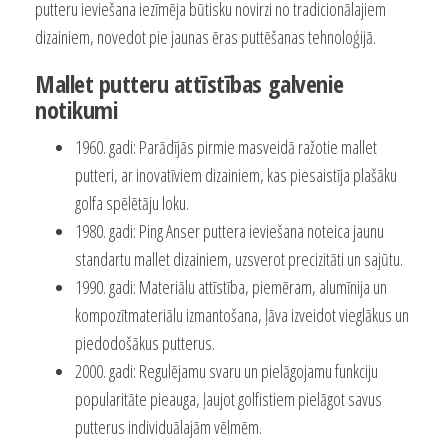
putteru ieviešana iezīmēja būtisku novirzi no tradicionālajiem
dizainiem, novedot pie jaunas ēras puttēšanas tehnoloģijā.
Mallet putteru attīstības galvenie
notikumi
1960. gadi: Parādījās pirmie masveidā ražotie mallet
putteri, ar inovatīviem dizainiem, kas piesaistīja plašāku
golfa spēlētāju loku.
1980. gadi: Ping Anser puttera ieviešana noteica jaunu
standartu mallet dizainiem, uzsverot precizitāti un sajūtu.
1990. gadi: Materiālu attīstība, piemēram, alumīnija un
kompozītmateriālu izmantošana, ļāva izveidot vieglākus un
piedodošākus putterus.
2000. gadi: Regulējamu svaru un pielāgojamu funkciju
popularitāte pieauga, ļaujot golfistiem pielāgot savus
putterus individuālajām vēlmēm.