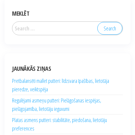
MEKLĒT
Search
for:
JAUNĀKĀS ZIŅAS
Pretbalansēti mallet putteri: līdzsvara īpašības, lietotāja
pieredze, veiktspēja
Regulējami asmeņu putteri: Pielāgošanas iespējas,
pielāgojamība, lietotāju ieguvumi
Platas asmens putteri: stabilitāte, piedošana, lietotāju
preferences