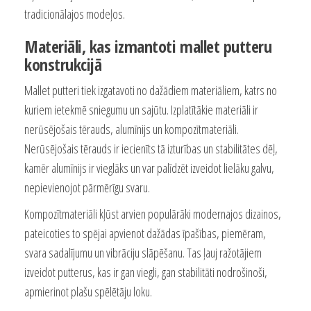
tradicionālajos modeļos.
Materiāli, kas izmantoti mallet putteru
konstrukcijā
Mallet putteri tiek izgatavoti no dažādiem materiāliem, katrs no
kuriem ietekmē sniegumu un sajūtu. Izplatītākie materiāli ir
nerūsējošais tērauds, alumīnijs un kompozītmateriāli.
Nerūsējošais tērauds ir iecienīts tā izturības un stabilitātes dēļ,
kamēr alumīnijs ir vieglāks un var palīdzēt izveidot lielāku galvu,
nepievienojot pārmērīgu svaru.
Kompozītmateriāli kļūst arvien populārāki modernajos dizainos,
pateicoties to spējai apvienot dažādas īpašības, piemēram,
svara sadalījumu un vibrāciju slāpēšanu. Tas ļauj ražotājiem
izveidot putterus, kas ir gan viegli, gan stabilitāti nodrošinoši,
apmierinot plašu spēlētāju loku.