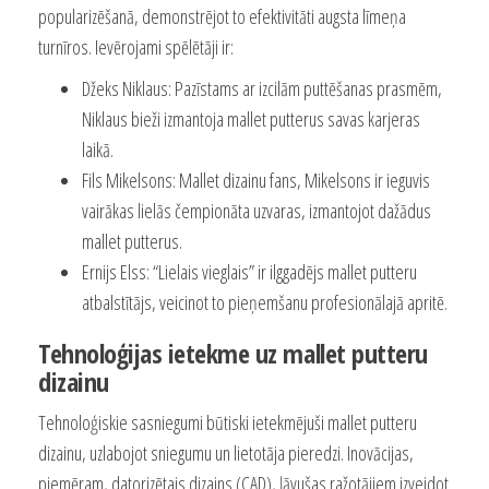
popularizēšanā, demonstrējot to efektivitāti augsta līmeņa
turnīros. Ievērojami spēlētāji ir:
Džeks Niklaus: Pazīstams ar izcilām puttēšanas prasmēm,
Niklaus bieži izmantoja mallet putterus savas karjeras
laikā.
Fils Mikelsons: Mallet dizainu fans, Mikelsons ir ieguvis
vairākas lielās čempionāta uzvaras, izmantojot dažādus
mallet putterus.
Ernijs Elss: “Lielais vieglais” ir ilggadējs mallet putteru
atbalstītājs, veicinot to pieņemšanu profesionālajā apritē.
Tehnoloģijas ietekme uz mallet putteru
dizainu
Tehnoloģiskie sasniegumi būtiski ietekmējuši mallet putteru
dizainu, uzlabojot sniegumu un lietotāja pieredzi. Inovācijas,
piemēram, datorizētais dizains (CAD), ļāvušas ražotājiem izveidot