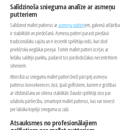
Salīdzinoša snieguma analīze ar asmeņu
putteriem
Salīdzinot mallet putterus ar
asmeņu putteri
em, galvenā atšķirība
ir stabilitātē un piedošanā. Asmeņu putteri parasti piedāvā
tradicionālāku sajūtu un ir iecienīti spēlētāju vidū, kuri dod
priekšroku vieglākai pieejai. Tomēr mallet putteri izceļas ar
lielāku saldējo punktu, padarot tos piedodošākus necentrētiem
sitieniem.
Attiecībā uz sniegumu mallet putteri bieži pārspēj asmeņu
putterus konsekvences ziņā, īpaši golfistiem, kuriem ir grūtības
ar izlīdzināšanu un sitiena stabilitāti. Daudzi spēlētāji ziņo par
uzlabotu pārliecību, izmantojot mallet putterus, kas var novest
pie labāka kopējā snieguma uz zaļā.
Atsauksmes no profesionālajiem