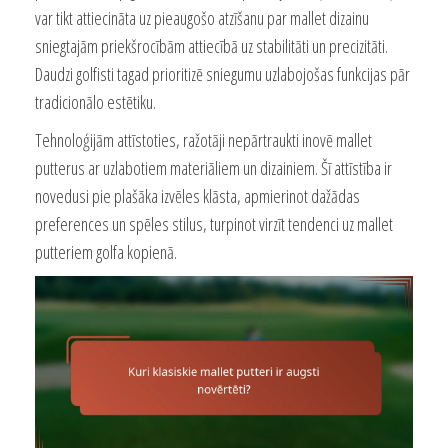
var tikt attiecināta uz pieaugošo atzīšanu par mallet dizainu
sniegtajām priekšrocībām attiecībā uz stabilitāti un precizitāti.
Daudzi golfisti tagad prioritizē sniegumu uzlabojošas funkcijas pār
tradicionālo estētiku.
Tehnoloģijām attīstoties, ražotāji nepārtraukti inovē mallet
putterus ar uzlabotiem materiāliem un dizainiem. Šī attīstība ir
novedusi pie plašāka izvēles klāsta, apmierinot dažādas
preferences un spēles stilus, turpinot virzīt tendenci uz mallet
putteriem golfa kopienā.