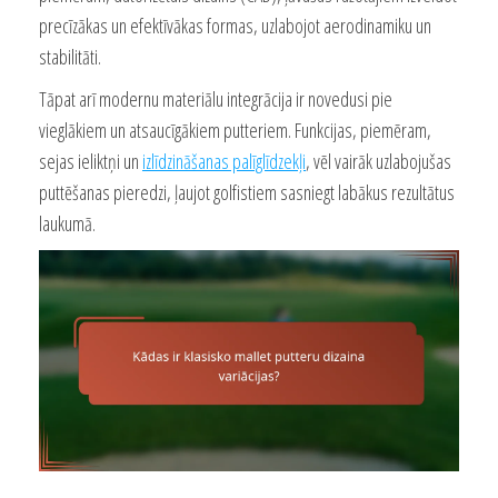
precīzākas un efektīvākas formas, uzlabojot aerodinamiku un
stabilitāti.
Tāpat arī modernu materiālu integrācija ir novedusi pie
vieglākiem un atsaucīgākiem putteriem. Funkcijas, piemēram,
sejas ieliktņi un
izlīdzināšanas palīglīdzekļi
, vēl vairāk uzlabojušas
puttēšanas pieredzi, ļaujot golfistiem sasniegt labākus rezultātus
laukumā.