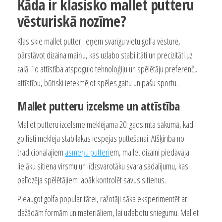
Kāda ir klasisko mallet putteru
vēsturiskā nozīme?
Klasiskie mallet putteri ieņem svarīgu vietu golfa vēsturē,
pārstāvot dizaina maiņu, kas uzlabo stabilitāti un precizitāti uz
zaļā. To attīstība atspoguļo tehnoloģiju un spēlētāju preferenču
attīstību, būtiski ietekmējot spēles gaitu un pašu sportu.
Mallet putteru izcelsme un attīstība
Mallet putteru izcelsme meklējama 20. gadsimta sākumā, kad
golfisti meklēja stabilākas iespējas puttēšanai. Atšķirībā no
tradicionālajiem
asmeņu putteri
em, mallet dizaini piedāvāja
lielāku sitiena virsmu un līdzsvarotāku svara sadalījumu, kas
palīdzēja spēlētājiem labāk kontrolēt savus sitienus.
Pieaugot golfa popularitātei, ražotāji sāka eksperimentēt ar
dažādām formām un materiāliem, lai uzlabotu sniegumu. Mallet