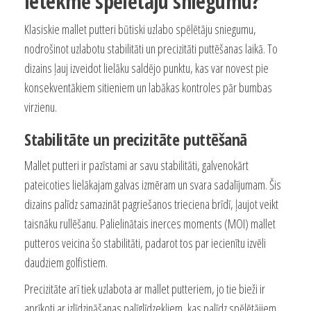
ietekmē spēlētāju sniegumu?
Klasiskie mallet putteri būtiski uzlabo spēlētāju sniegumu,
nodrošinot uzlabotu stabilitāti un precizitāti puttēšanas laikā. To
dizains ļauj izveidot lielāku saldējo punktu, kas var novest pie
konsekventākiem sitieniem un labākas kontroles pār bumbas
virzienu.
Stabilitāte un precizitāte puttēšanā
Mallet putteri ir pazīstami ar savu stabilitāti, galvenokārt
pateicoties lielākajam galvas izmēram un svara sadalījumam. Šis
dizains palīdz samazināt pagriešanos trieciena brīdī, ļaujot veikt
taisnāku rullēšanu. Palielinātais inerces moments (MOI) mallet
putteros veicina šo stabilitāti, padarot tos par iecienītu izvēli
daudziem golfistiem.
Precizitāte arī tiek uzlabota ar mallet putteriem, jo tie bieži ir
aprīkoti ar izlīdzināšanas palīglīdzekļiem, kas palīdz spēlētājiem