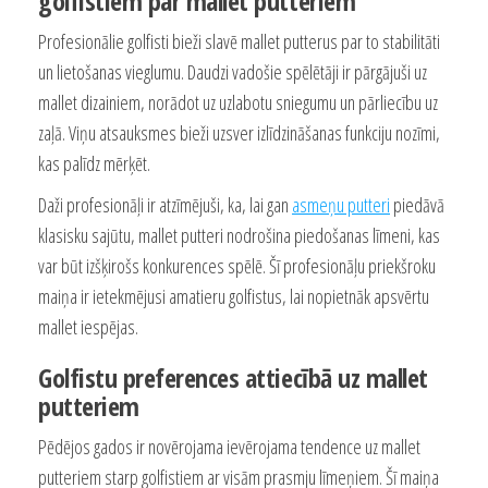
golfistiem par mallet putteriem
Profesionālie golfisti bieži slavē mallet putterus par to stabilitāti
un lietošanas vieglumu. Daudzi vadošie spēlētāji ir pārgājuši uz
mallet dizainiem, norādot uz uzlabotu sniegumu un pārliecību uz
zaļā. Viņu atsauksmes bieži uzsver izlīdzināšanas funkciju nozīmi,
kas palīdz mērķēt.
Daži profesionāļi ir atzīmējuši, ka, lai gan
asmeņu putteri
piedāvā
klasisku sajūtu, mallet putteri nodrošina piedošanas līmeni, kas
var būt izšķirošs konkurences spēlē. Šī profesionāļu priekšroku
maiņa ir ietekmējusi amatieru golfistus, lai nopietnāk apsvērtu
mallet iespējas.
Golfistu preferences attiecībā uz mallet
putteriem
Pēdējos gados ir novērojama ievērojama tendence uz mallet
putteriem starp golfistiem ar visām prasmju līmeņiem. Šī maiņa