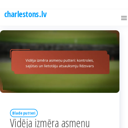
Skip
to
charlestons.lv
the
content
Blade putteri
Vidēja izmēra asmeņu