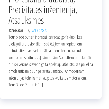
Precizitātes inženierija,
Atsauksmes
27/01/2026
By
JĀNIS OZOLS
Tour blade putteri ir precīzi izstrādāti golfa klubi, kas
pielāgoti profesionāliem spēlētājiem un nopietniem
entuziastiem, ar tradicionālu asmens formu, kas uzlabo
kontroli un sajūtu uz zaļajām zonām. Šo putteru popularitāti
būtiski veicina slaveno golfa spēlētāju atbalsts, kas palielina
zīmola uzticamību un patērētāju uzticību. Ar modernām
inženierijas tehnikām un augstas kvalitātes materiāliem,
Tour Blade Putteri ir […]