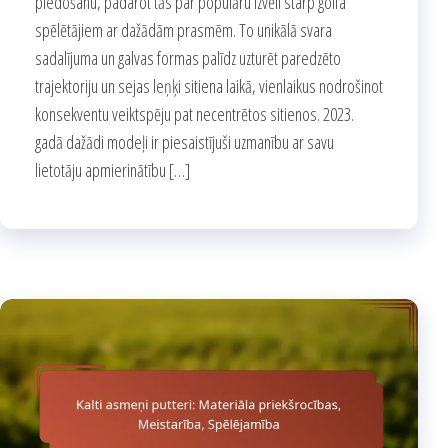
piedošanu, padarot tās par populāru izvēli starp golfa
spēlētājiem ar dažādām prasmēm. To unikālā svara
sadalījuma un galvas formas palīdz uzturēt paredzēto
trajektoriju un sejas leņķi sitiena laikā, vienlaikus nodrošinot
konsekventu veiktspēju pat necentrētos sitienos. 2023.
gadā dažādi modeļi ir piesaistījuši uzmanību ar savu
lietotāju apmierinātību […]