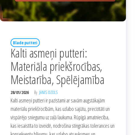
Blade putteri
Kalti asmeņi putteri:
Materiāla priekšrocības,
Meistarība, Spēlējamība
28/01/2026
By
JĀNIS OZOLS
Kalti asmeņi putteri ir pazīstami ar savām augstākajām
materiālu priekšrocībām, kas uzlabo sajūtu, precizitāti un
vispārējo sniegumu uz zaļā laukuma. Rūpīgā amatniecība,
kas iesaistīta to izveidē, nodrošina stingrākas tolerances un
konsekventu blīvumu, kas uzlabo atsauksmes un