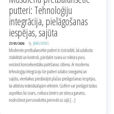
putteri: Tehnoloģiju
integrācija, pielāgošanas
iespējas, sajūta
27/01/2026
By
JĀNIS OZOLS
Modernie pretbalansētie putteri ir izstrādāti, lai uzlabotu
stabilitāti un kontroli, pārdalot svaru uz roktura pusi,
veicinot konsekventāku putēšanas sitienu. Ar modernu
tehnoloģiju integrāciju šie putteri uzlabo sniegumu un
sajūtu, vienlaikus piedāvājot plašas pielāgošanas iespējas,
lai atbilstu individuālajām vēlmēm. Golferi var pielāgot tādus
aspektus kā svars, roktura izmērs un stieņa garums,
nodrošinot personalizētu pieredzi uz zaļā […]