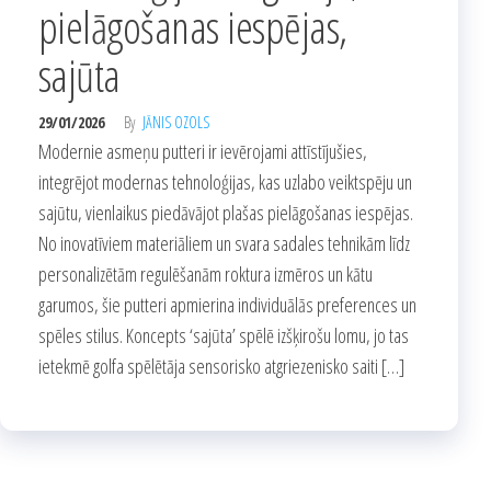
pielāgošanas iespējas,
sajūta
29/01/2026
By
JĀNIS OZOLS
Modernie asmeņu putteri ir ievērojami attīstījušies,
integrējot modernas tehnoloģijas, kas uzlabo veiktspēju un
sajūtu, vienlaikus piedāvājot plašas pielāgošanas iespējas.
No inovatīviem materiāliem un svara sadales tehnikām līdz
personalizētām regulēšanām roktura izmēros un kātu
garumos, šie putteri apmierina individuālās preferences un
spēles stilus. Koncepts ‘sajūta’ spēlē izšķirošu lomu, jo tas
ietekmē golfa spēlētāja sensorisko atgriezenisko saiti […]