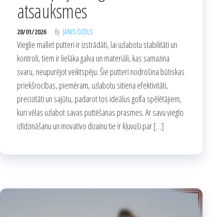
atsauksmes
28/01/2026
By
JĀNIS OZOLS
Vieglie mallet putteri ir izstrādāti, lai uzlabotu stabilitāti un
kontroli, tiem ir lielāka galva un materiāli, kas samazina
svaru, neupurējot veiktspēju. Šie putteri nodrošina būtiskas
priekšrocības, piemēram, uzlabotu sitiena efektivitāti,
precizitāti un sajūtu, padarot tos ideālus golfa spēlētājiem,
kuri vēlas uzlabot savas puttēšanas prasmes. Ar savu vieglo
izlīdzināšanu un inovatīvo dizainu tie ir kļuvuši par […]