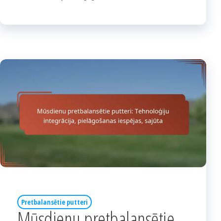
Pretbalansētie putteri
Mūsdienu pretbalansētie