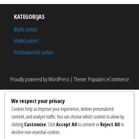
KATEGORIJAS
Blade putteri
Mallet putteri
Pretbalansētie putteri
Proudly powered by
WordPress
|
Theme:
Popularis eCommerce
We respect your privacy
Cookies help us improve your experience, deliver personalized
content, and analyze traffic. You can choose which cookies to allow by
clicking
Customize
. Click
Accept All
to consent or
Reject All
to
decline non-essential cookies.