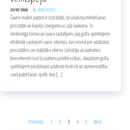
23/01/2026
By
JĀNIS OZOLS
Šaurie mallet putteri ir izstrādāti, lai uzlabotu mērķēšanas
precizitāti un kopējo sniegumu uz zaļā laukuma. To
izteiksmīgā forma un svara sadalījums ļauj golfa spēlētājiem
efektīvāk saskaņot savus sitienus, kas noved pie uzlabotas
precizitātes un stabilāka sitiena. Lietotāju atsauksmes
konsekventi izceļ šo putteru priekšrocības, daudziem golfa
spēlētājiem piedzīvojot uzlabotu kontroli un apmierinātību
savā puttēšanas spēlē. Key […]
Posts
Previous
1
2
3
4
5
Next