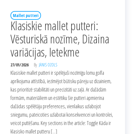
Mallet putteri
Klasiskie mallet putteri:
Vēsturiskā nozīme, Dizaina
variācijas, Ietekme
27/01/2026
By
JĀNIS OZOLS
Klasiskie mallet putteri ir spēlējuši nozīmīgu lomu golfa
aprīkojuma attīstībā, iezīmējot būtisku pāreju uz dizainiem,
kas prioritizē stabilitāti un precizitāti uz zaļā. Ar dažādām
formām, materiāliem un estētiku šie putteri apmierina
dažādas spēlētāju preferences, vienlaikus uzlabojot
sniegumu, pateicoties uzlabotai konsekvencei un kontrolei,
veicot puttēšanu. Key sections in the article: Toggle Kāda ir
klasisko mallet putteru […]