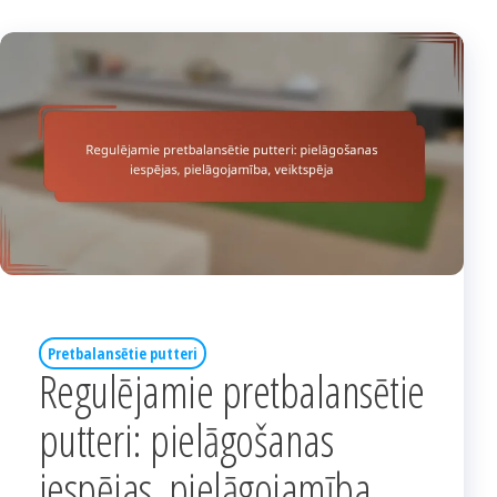
Pretbalansētie putteri
Regulējamie pretbalansētie
putteri: pielāgošanas
iespējas, pielāgojamība,