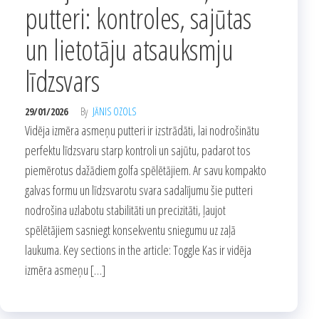
putteri: kontroles, sajūtas
un lietotāju atsauksmju
līdzsvars
29/01/2026
By
JĀNIS OZOLS
Vidēja izmēra asmeņu putteri ir izstrādāti, lai nodrošinātu
perfektu līdzsvaru starp kontroli un sajūtu, padarot tos
piemērotus dažādiem golfa spēlētājiem. Ar savu kompakto
galvas formu un līdzsvarotu svara sadalījumu šie putteri
nodrošina uzlabotu stabilitāti un precizitāti, ļaujot
spēlētājiem sasniegt konsekventu sniegumu uz zaļā
laukuma. Key sections in the article: Toggle Kas ir vidēja
izmēra asmeņu […]