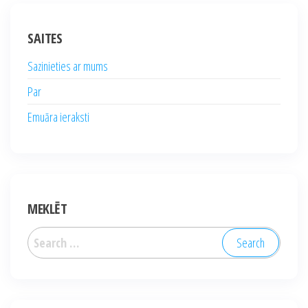
pagination
SAITES
Sazinieties ar mums
Par
Emuāra ieraksti
MEKLĒT
Search
for: