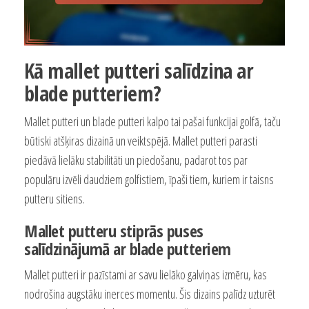
Kā mallet putteri salīdzina ar
blade putteriem?
Mallet putteri un blade putteri kalpo tai pašai funkcijai golfā, taču
būtiski atšķiras dizainā un veiktspējā. Mallet putteri parasti
piedāvā lielāku stabilitāti un piedošanu, padarot tos par
populāru izvēli daudziem golfistiem, īpaši tiem, kuriem ir taisns
putteru sitiens.
Mallet putteru stiprās puses
salīdzinājumā ar blade putteriem
Mallet putteri ir pazīstami ar savu lielāko galviņas izmēru, kas
nodrošina augstāku inerces momentu. Šis dizains palīdz uzturēt