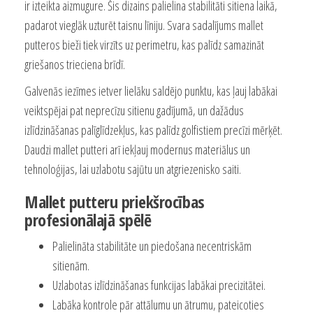
ir izteikta aizmugure. Šis dizains palielina stabilitāti sitiena laikā,
padarot vieglāk uzturēt taisnu līniju. Svara sadalījums mallet
putteros bieži tiek virzīts uz perimetru, kas palīdz samazināt
griešanos trieciena brīdī.
Galvenās iezīmes ietver lielāku saldējo punktu, kas ļauj labākai
veiktspējai pat neprecīzu sitienu gadījumā, un dažādus
izlīdzināšanas palīglīdzekļus, kas palīdz golfistiem precīzi mērķēt.
Daudzi mallet putteri arī iekļauj modernus materiālus un
tehnoloģijas, lai uzlabotu sajūtu un atgriezenisko saiti.
Mallet putteru priekšrocības
profesionālajā spēlē
Palielināta stabilitāte un piedošana necentriskām
sitienām.
Uzlabotas izlīdzināšanas funkcijas labākai precizitātei.
Labāka kontrole pār attālumu un ātrumu, pateicoties