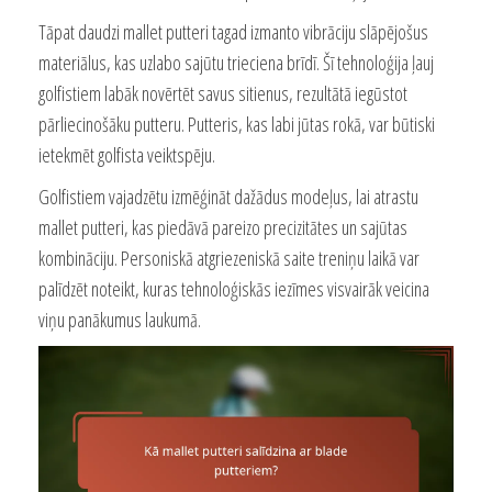
Tāpat daudzi mallet putteri tagad izmanto vibrāciju slāpējošus
materiālus, kas uzlabo sajūtu trieciena brīdī. Šī tehnoloģija ļauj
golfistiem labāk novērtēt savus sitienus, rezultātā iegūstot
pārliecinošāku putteru. Putteris, kas labi jūtas rokā, var būtiski
ietekmēt golfista veiktspēju.
Golfistiem vajadzētu izmēģināt dažādus modeļus, lai atrastu
mallet putteri, kas piedāvā pareizo precizitātes un sajūtas
kombināciju. Personiskā atgriezeniskā saite treniņu laikā var
palīdzēt noteikt, kuras tehnoloģiskās iezīmes visvairāk veicina
viņu panākumus laukumā.