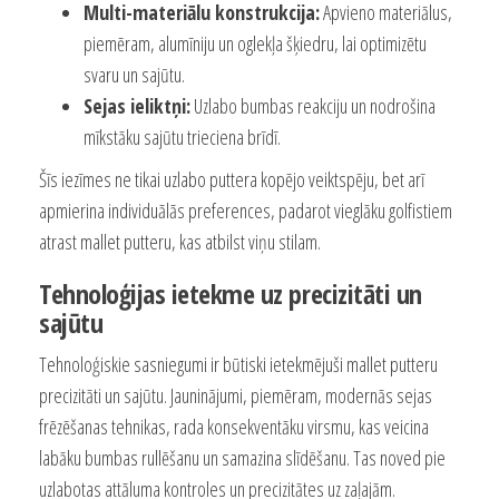
Multi-materiālu konstrukcija:
Apvieno materiālus,
piemēram, alumīniju un oglekļa šķiedru, lai optimizētu
svaru un sajūtu.
Sejas ieliktņi:
Uzlabo bumbas reakciju un nodrošina
mīkstāku sajūtu trieciena brīdī.
Šīs iezīmes ne tikai uzlabo puttera kopējo veiktspēju, bet arī
apmierina individuālās preferences, padarot vieglāku golfistiem
atrast mallet putteru, kas atbilst viņu stilam.
Tehnoloģijas ietekme uz precizitāti un
sajūtu
Tehnoloģiskie sasniegumi ir būtiski ietekmējuši mallet putteru
precizitāti un sajūtu. Jauninājumi, piemēram, modernās sejas
frēzēšanas tehnikas, rada konsekventāku virsmu, kas veicina
labāku bumbas rullēšanu un samazina slīdēšanu. Tas noved pie
uzlabotas attāluma kontroles un precizitātes uz zaļajām.