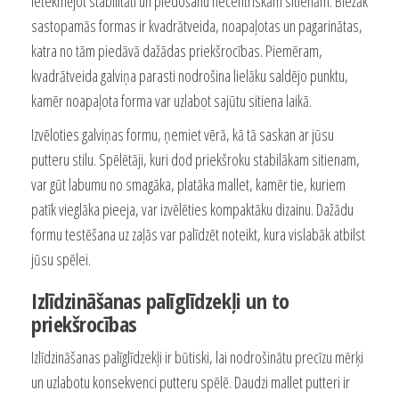
ietekmējot stabilitāti un piedošanu necentriskām sitienām. Biežāk
sastopamās formas ir kvadrātveida, noapaļotas un pagarinātas,
katra no tām piedāvā dažādas priekšrocības. Piemēram,
kvadrātveida galviņa parasti nodrošina lielāku saldējo punktu,
kamēr noapaļota forma var uzlabot sajūtu sitiena laikā.
Izvēloties galviņas formu, ņemiet vērā, kā tā saskan ar jūsu
putteru stilu. Spēlētāji, kuri dod priekšroku stabilākam sitienam,
var gūt labumu no smagāka, platāka mallet, kamēr tie, kuriem
patīk vieglāka pieeja, var izvēlēties kompaktāku dizainu. Dažādu
formu testēšana uz zaļās var palīdzēt noteikt, kura vislabāk atbilst
jūsu spēlei.
Izlīdzināšanas palīglīdzekļi un to
priekšrocības
Izlīdzināšanas palīglīdzekļi ir būtiski, lai nodrošinātu precīzu mērķi
un uzlabotu konsekvenci putteru spēlē. Daudzi mallet putteri ir