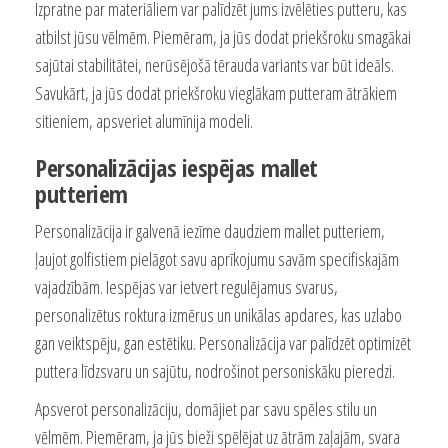
Izpratne par materiāliem var palīdzēt jums izvēlēties putteru, kas
atbilst jūsu vēlmēm. Piemēram, ja jūs dodat priekšroku smagākai
sajūtai stabilitātei, nerūsējošā tērauda variants var būt ideāls.
Savukārt, ja jūs dodat priekšroku vieglākam putteram ātrākiem
sitieniem, apsveriet alumīnija modeli.
Personalizācijas iespējas mallet
putteriem
Personalizācija ir galvenā iezīme daudziem mallet putteriem,
ļaujot golfistiem pielāgot savu aprīkojumu savām specifiskajām
vajadzībām. Iespējas var ietvert regulējamus svarus,
personalizētus roktura izmērus un unikālas apdares, kas uzlabo
gan veiktspēju, gan estētiku. Personalizācija var palīdzēt optimizēt
puttera līdzsvaru un sajūtu, nodrošinot personiskāku pieredzi.
Apsverot personalizāciju, domājiet par savu spēles stilu un
vēlmēm. Piemēram, ja jūs bieži spēlējat uz ātrām zaļajām, svara