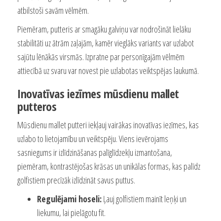
atbilstoši savām vēlmēm.
Piemēram, putteris ar smagāku galviņu var nodrošināt lielāku
stabilitāti uz ātrām zaļajām, kamēr vieglāks variants var uzlabot
sajūtu lēnākās virsmās. Izpratne par personīgajām vēlmēm
attiecībā uz svaru var novest pie uzlabotas veiktspējas laukumā.
Inovatīvas iezīmes mūsdienu mallet
putteros
Mūsdienu mallet putteri iekļauj vairākas inovatīvas iezīmes, kas
uzlabo to lietojamību un veiktspēju. Viens ievērojams
sasniegums ir izlīdzināšanas palīglīdzekļu izmantošana,
piemēram, kontrastējošas krāsas un unikālas formas, kas palīdz
golfistiem precīzāk izlīdzināt savus puttus.
Regulējami hoseli:
Ļauj golfistiem mainīt leņķi un
liekumu, lai pielāgotu fit.