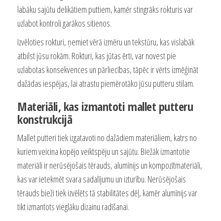
labāku sajūtu delikātiem puttiem, kamēr stingrāks rokturis var
uzlabot kontroli garākos sitienos.
Izvēloties rokturi, ņemiet vērā izmēru un tekstūru, kas vislabāk
atbilst jūsu rokām. Rokturi, kas jūtas ērti, var novest pie
uzlabotas konsekvences un pārliecības, tāpēc ir vērts izmēģināt
dažādas iespējas, lai atrastu piemērotāko jūsu putteru stilam.
Materiāli, kas izmantoti mallet putteru
konstrukcijā
Mallet putteri tiek izgatavoti no dažādiem materiāliem, katrs no
kuriem veicina kopējo veiktspēju un sajūtu. Biežāk izmantotie
materiāli ir nerūsējošais tērauds, alumīnijs un kompozītmateriāli,
kas var ietekmēt svara sadalījumu un izturību. Nerūsējošais
tērauds bieži tiek izvēlēts tā stabilitātes dēļ, kamēr alumīnijs var
tikt izmantots vieglāku dizainu radīšanai.