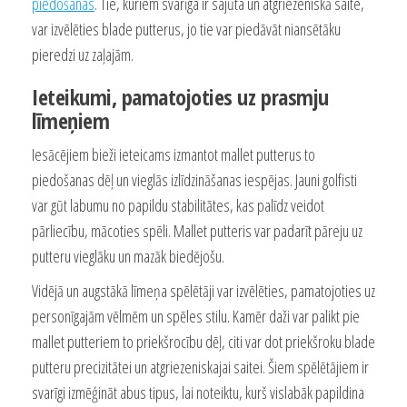
piedošanas
. Tie, kuriem svarīga ir sajūta un atgriezeniskā saite,
var izvēlēties blade putterus, jo tie var piedāvāt niansētāku
pieredzi uz zaļajām.
Ieteikumi, pamatojoties uz prasmju
līmeņiem
Iesācējiem bieži ieteicams izmantot mallet putterus to
piedošanas dēļ un vieglās izlīdzināšanas iespējas. Jauni golfisti
var gūt labumu no papildu stabilitātes, kas palīdz veidot
pārliecību, mācoties spēli. Mallet putteris var padarīt pāreju uz
putteru vieglāku un mazāk biedējošu.
Vidējā un augstākā līmeņa spēlētāji var izvēlēties, pamatojoties uz
personīgajām vēlmēm un spēles stilu. Kamēr daži var palikt pie
mallet putteriem to priekšrocību dēļ, citi var dot priekšroku blade
putteru precizitātei un atgriezeniskajai saitei. Šiem spēlētājiem ir
svarīgi izmēģināt abus tipus, lai noteiktu, kurš vislabāk papildina