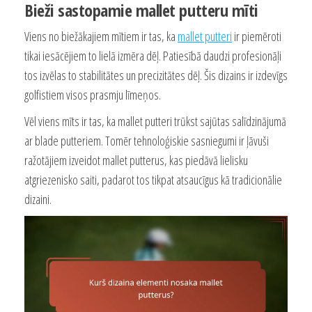
Bieži sastopamie mallet putteru mīti
Viens no biežākajiem mītiem ir tas, ka
mallet putteri
ir piemēroti
tikai iesācējiem to lielā izmēra dēļ. Patiesībā daudzi profesionāļi
tos izvēlas to stabilitātes un precizitātes dēļ. Šis dizains ir izdevīgs
golfistiem visos prasmju līmeņos.
Vēl viens mīts ir tas, ka mallet putteri trūkst sajūtas salīdzinājumā
ar blade putteriem. Tomēr tehnoloģiskie sasniegumi ir ļāvuši
ražotājiem izveidot mallet putterus, kas piedāvā lielisku
atgriezenisko saiti, padarot tos tikpat atsaucīgus kā tradicionālie
dizaini.