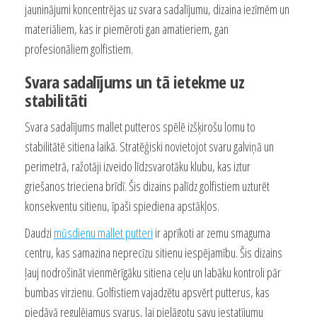
jauninājumi koncentrējas uz svara sadalījumu, dizaina iezīmēm un
materiāliem, kas ir piemēroti gan amatieriem, gan
profesionāliem golfistiem.
Svara sadalījums un tā ietekme uz
stabilitāti
Svara sadalījums mallet putteros spēlē izšķirošu lomu to
stabilitātē sitiena laikā. Stratēģiski novietojot svaru galviņā un
perimetrā, ražotāji izveido līdzsvarotāku klubu, kas iztur
griešanos trieciena brīdī. Šis dizains palīdz golfistiem uzturēt
konsekventu sitienu, īpaši spiediena apstākļos.
Daudzi
mūsdienu mallet putteri
ir aprīkoti ar zemu smaguma
centru, kas samazina neprecīzu sitienu iespējamību. Šis dizains
ļauj nodrošināt vienmērīgāku sitiena ceļu un labāku kontroli pār
bumbas virzienu. Golfistiem vajadzētu apsvērt putterus, kas
piedāvā regulējamus svarus, lai pielāgotu savu iestatījumu