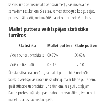
ka viņš jutās pārliecinātāks par savu mērķi, kas noveda pie
zemākiem rezultātiem. Šīs atsauksmes atspoguļo kopīgu sajūtu
profesionāļu vidū, kuri novērtē mallet putteru priekšrocības.
Mallet putteru veiktspējas statistika
turnīros
Statistika
Mallet putteri
Blade putteri
Vidējā putteru precizitāte
60-70%
50-60%
Vidējie sitieni gūti
0.5-1.5
0.2-1.0
Šie statistikas dati norāda, ka mallet putteri bieži nodrošina
labākus veiktspējas rādītājus salīdzinājumā ar blade putteriem,
īpaši attiecībā uz precizitāti un sitieniem, kas gūti uz zaļajām.
Daudzi profesionāļi ziņo par uzlabotiem rezultātiem, izmantojot
mallet dizainus sacensību spēlē.