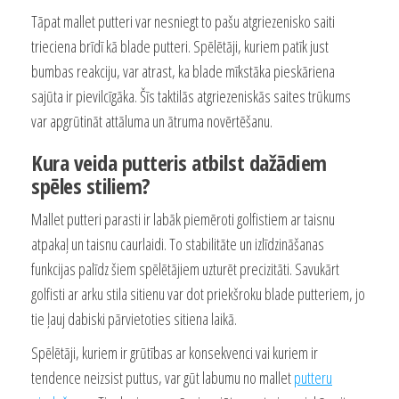
Tāpat mallet putteri var nesniegt to pašu atgriezenisko saiti
trieciena brīdī kā blade putteri. Spēlētāji, kuriem patīk just
bumbas reakciju, var atrast, ka blade mīkstāka pieskāriena
sajūta ir pievilcīgāka. Šīs taktilās atgriezeniskās saites trūkums
var apgrūtināt attāluma un ātruma novērtēšanu.
Kura veida putteris atbilst dažādiem
spēles stiliem?
Mallet putteri parasti ir labāk piemēroti golfistiem ar taisnu
atpakaļ un taisnu caurlaidi. To stabilitāte un izlīdzināšanas
funkcijas palīdz šiem spēlētājiem uzturēt precizitāti. Savukārt
golfisti ar arku stila sitienu var dot priekšroku blade putteriem, jo
tie ļauj dabiski pārvietoties sitiena laikā.
Spēlētāji, kuriem ir grūtības ar konsekvenci vai kuriem ir
tendence neizsist puttus, var gūt labumu no mallet
putteru