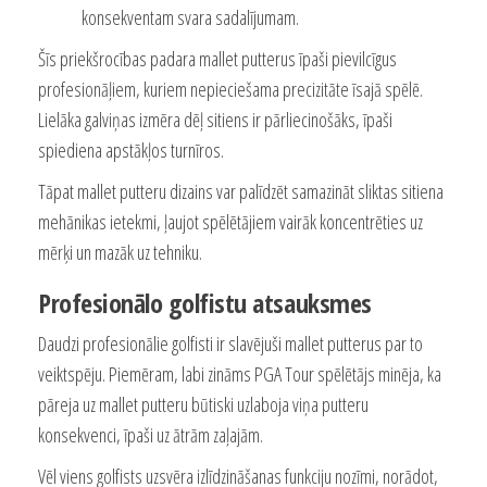
konsekventam svara sadalījumam.
Šīs priekšrocības padara mallet putterus īpaši pievilcīgus
profesionāļiem, kuriem nepieciešama precizitāte īsajā spēlē.
Lielāka galviņas izmēra dēļ sitiens ir pārliecinošāks, īpaši
spiediena apstākļos turnīros.
Tāpat mallet putteru dizains var palīdzēt samazināt sliktas sitiena
mehānikas ietekmi, ļaujot spēlētājiem vairāk koncentrēties uz
mērķi un mazāk uz tehniku.
Profesionālo golfistu atsauksmes
Daudzi profesionālie golfisti ir slavējuši mallet putterus par to
veiktspēju. Piemēram, labi zināms PGA Tour spēlētājs minēja, ka
pāreja uz mallet putteru būtiski uzlaboja viņa putteru
konsekvenci, īpaši uz ātrām zaļajām.
Vēl viens golfists uzsvēra izlīdzināšanas funkciju nozīmi, norādot,