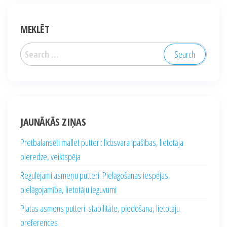
MEKLĒT
Search
for:
JAUNĀKĀS ZIŅAS
Pretbalansēti mallet putteri: līdzsvara īpašības, lietotāja
pieredze, veiktspēja
Regulējami asmeņu putteri: Pielāgošanas iespējas,
pielāgojamība, lietotāju ieguvumi
Platas asmens putteri: stabilitāte, piedošana, lietotāju
preferences