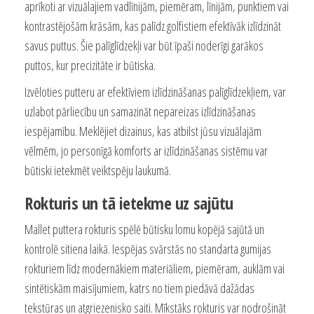
aprīkoti ar vizuālajiem vadlīnijām, piemēram, līnijām, punktiem vai
kontrastējošām krāsām, kas palīdz golfistiem efektīvāk izlīdzināt
savus puttus. Šie palīglīdzekļi var būt īpaši noderīgi garākos
puttos, kur precizitāte ir būtiska.
Izvēloties putteru ar efektīviem izlīdzināšanas palīglīdzekļiem, var
uzlabot pārliecību un samazināt nepareizas izlīdzināšanas
iespējamību. Meklējiet dizainus, kas atbilst jūsu vizuālajām
vēlmēm, jo personīgā komforts ar izlīdzināšanas sistēmu var
būtiski ietekmēt veiktspēju laukumā.
Rokturis un tā ietekme uz sajūtu
Mallet puttera rokturis spēlē būtisku lomu kopējā sajūtā un
kontrolē sitiena laikā. Iespējas svārstās no standarta gumijas
rokturiem līdz modernākiem materiāliem, piemēram, auklām vai
sintētiskām maisījumiem, katrs no tiem piedāvā dažādas
tekstūras un atgriezenisko saiti. Mīkstāks rokturis var nodrošināt