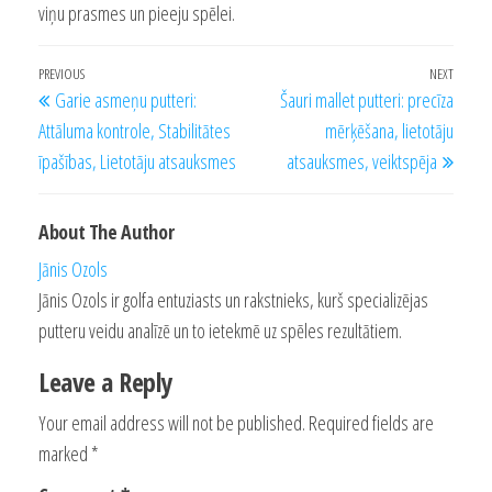
viņu prasmes un pieeju spēlei.
Post
Previous
PREVIOUS
NEXT
Next
Garie asmeņu putteri:
Šauri mallet putteri: precīza
navigation
Post
Post
Attāluma kontrole, Stabilitātes
mērķēšana, lietotāju
īpašības, Lietotāju atsauksmes
atsauksmes, veiktspēja
About The Author
Jānis Ozols
Jānis Ozols ir golfa entuziasts un rakstnieks, kurš specializējas
putteru veidu analīzē un to ietekmē uz spēles rezultātiem.
Leave a Reply
Your email address will not be published.
Required fields are
marked
*