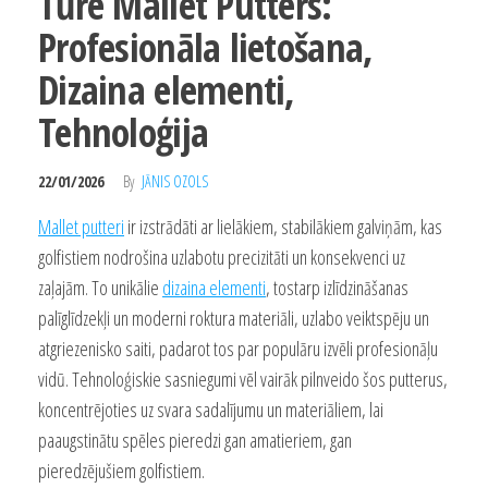
Tūre Mallet Putters:
Profesionāla lietošana,
Dizaina elementi,
Tehnoloģija
22/01/2026
By
JĀNIS OZOLS
Mallet putteri
ir izstrādāti ar lielākiem, stabilākiem galviņām, kas
golfistiem nodrošina uzlabotu precizitāti un konsekvenci uz
zaļajām. To unikālie
dizaina elementi
, tostarp izlīdzināšanas
palīglīdzekļi un moderni roktura materiāli, uzlabo veiktspēju un
atgriezenisko saiti, padarot tos par populāru izvēli profesionāļu
vidū. Tehnoloģiskie sasniegumi vēl vairāk pilnveido šos putterus,
koncentrējoties uz svara sadalījumu un materiāliem, lai
paaugstinātu spēles pieredzi gan amatieriem, gan
pieredzējušiem golfistiem.