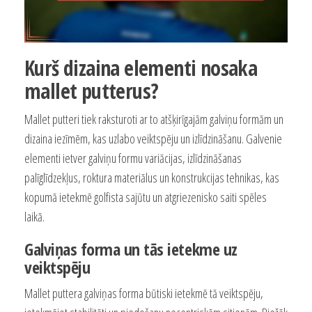
Kurš dizaina elementi nosaka
mallet putterus?
Mallet putteri tiek raksturoti ar to atšķirīgajām galviņu formām un
dizaina iezīmēm, kas uzlabo veiktspēju un izlīdzināšanu. Galvenie
elementi ietver galviņu formu variācijas, izlīdzināšanas
palīglīdzekļus, roktura materiālus un konstrukcijas tehnikas, kas
kopumā ietekmē golfista sajūtu un atgriezenisko saiti spēles
laikā.
Galviņas forma un tās ietekme uz
veiktspēju
Mallet puttera galviņas forma būtiski ietekmē tā veiktspēju,