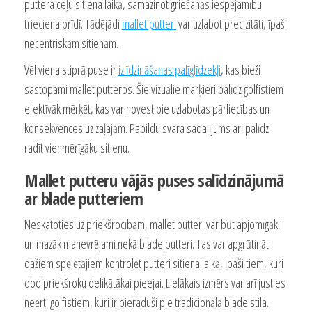
puttera ceļu sitiena laikā, samazinot griešanās iespējamību
trieciena brīdī. Tādējādi
mallet putteri
var uzlabot precizitāti, īpaši
necentriskām sitienām.
Vēl viena stiprā puse ir
izlīdzināšanas palīglīdzekļi
, kas bieži
sastopami mallet putteros. Šie vizuālie marķieri palīdz golfistiem
efektīvāk mērķēt, kas var novest pie uzlabotas pārliecības un
konsekvences uz zaļajām. Papildu svara sadalījums arī palīdz
radīt vienmērīgāku sitienu.
Mallet putteru vājās puses salīdzinājumā
ar blade putteriem
Neskatoties uz priekšrocībām, mallet putteri var būt apjomīgāki
un mazāk manevrējami nekā blade putteri. Tas var apgrūtināt
dažiem spēlētājiem kontrolēt putteri sitiena laikā, īpaši tiem, kuri
dod priekšroku delikātākai pieejai. Lielākais izmērs var arī justies
neērti golfistiem, kuri ir pieraduši pie tradicionālā blade stila.